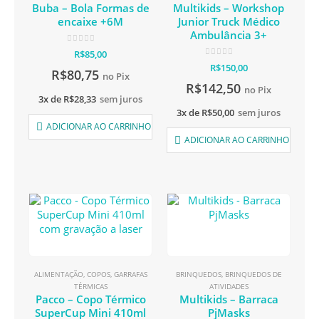
Buba – Bola Formas de
Multikids – Workshop
encaixe +6M
Junior Truck Médico
Ambulância 3+
0
de 5
R$
85,00
0
de 5
R$
150,00
R$
80,75
no Pix
R$
142,50
no Pix
3x de
R$
28,33
sem juros
3x de
R$
50,00
sem juros
ADICIONAR AO CARRINHO
ADICIONAR AO CARRINHO
ALIMENTAÇÃO
,
COPOS
,
GARRAFAS
BRINQUEDOS
,
BRINQUEDOS DE
TÉRMICAS
ATIVIDADES
Pacco – Copo Térmico
Multikids – Barraca
SuperCup Mini 410ml
PjMasks