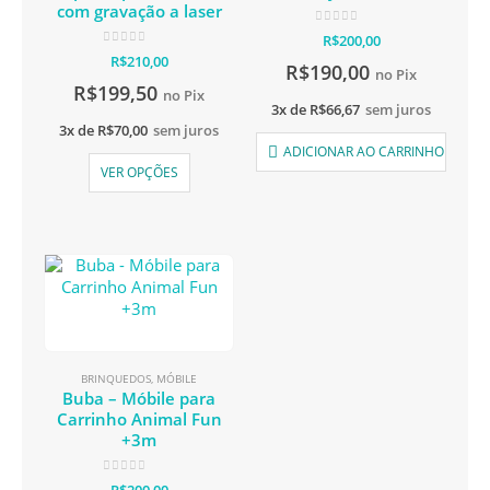
com gravação a laser
0
de 5
R$
200,00
0
de 5
R$
210,00
R$
190,00
no Pix
R$
199,50
no Pix
3x de
R$
66,67
sem juros
3x de
R$
70,00
sem juros
ADICIONAR AO CARRINHO
VER OPÇÕES
BRINQUEDOS
,
MÓBILE
Buba – Móbile para
Carrinho Animal Fun
+3m
0
de 5