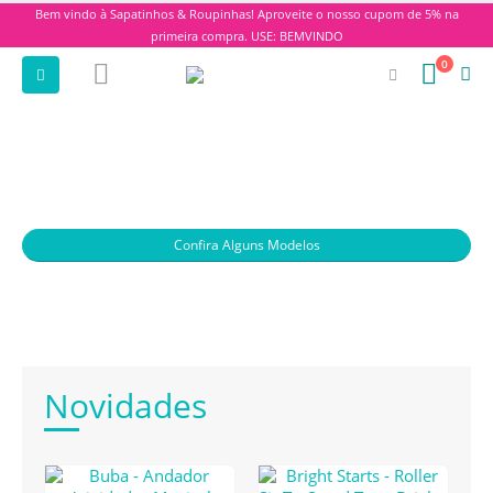
Bem vindo à Sapatinhos & Roupinhas! Aproveite o nosso cupom de 5% na
primeira compra. USE: BEMVINDO
0
Confira Alguns Modelos
Novidades