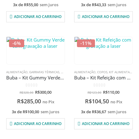
3x de
R$
55,00
sem juros
3x de
R$
43,33
sem juros
ADICIONAR AO CARRINHO
ADICIONAR AO CARRINHO
-6%
-11%
ALIMENTAÇÃO
,
GARRAFAS TÉRMICAS
,
KIT ALIMENTAÇÃO
ALIMENTAÇÃO
,
POTES TERMICO
,
COPOS
,
KIT ALIMENTAÇÃO
,
PROMOÇÕES
,
Buba – Kit Gummy Verde com gravação a laser
Buba – Kit Refeição com gravação a laser
0
de 5
0
de 5
R$
300,00
R$
110,00
R$
320,00
R$
123,00
R$
285,00
R$
104,50
no Pix
no Pix
3x de
R$
100,00
sem juros
3x de
R$
36,67
sem juros
ADICIONAR AO CARRINHO
ADICIONAR AO CARRINHO