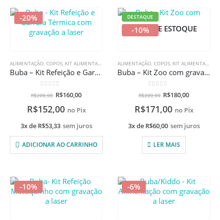
-20%
DESTAQUE
FORA DE ESTOQUE
-10%
ALIMENTAÇÃO
,
COPOS
,
KIT ALIMENTAÇÃO
,
PRATOS E BOWLS
ALIMENTAÇÃO
,
,
PROMOÇÕES
COPOS
,
KIT ALIMENTAÇÃO
,
Buba – Kit Refeição e Garrafa Térmica com gravação a laser
Buba – Kit Zoo com gravação a laser
0
de 5
0
de 5
R$
160,00
R$
180,00
R$
200,00
R$
200,00
R$
152,00
R$
171,00
no Pix
no Pix
3x de
R$
53,33
sem juros
3x de
R$
60,00
sem juros
ADICIONAR AO CARRINHO
LER MAIS
-10%
-6%