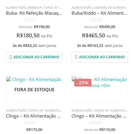
ALIMENTAÇÃO
,
BABADOR
,
COPOS
,
KIT ALIMENTAÇÃO
ALIMENTAÇÃO
,
PRATOS E BOWLS
,
CADEIRAS DE ALIMENTAÇÃO
,
PROMOÇÕES
Buba- Kit Refeição Macaquinho com gravação a laser
Buba/Kiddo – Kit Alimentação com gravação a laser
0
de 5
0
de 5
R$
190,00
R$
490,00
R$
210,00
R$
521,00
R$
180,50
R$
465,50
no Pix
no Pix
3x de
R$
63,33
sem juros
3x de
R$
163,33
sem juros
ADICIONAR AO CARRINHO
ADICIONAR AO CARRINHO
-29%
FORA DE ESTOQUE
ALIMENTAÇÃO
,
COPOS
,
KIT ALIMENTAÇÃO
,
PRATOS E BOWLS
ALIMENTAÇÃO
,
,
PROMOÇÕES
COPOS
,
KIT ALIMENTAÇÃO
,
TALHERES
,
Clingo – Kit Alimentação 6M+
Clingo – Kit Alimentação Rosa +6m
0
de 5
0
de 5
R$
175,00
R$
110,00
R$
155,00