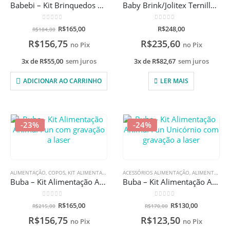
Babebi – Kit Brinquedos Educativos
Baby Brink/Jolitex Ternille – Kit Mickey Mouse
0
de 5
0
de 5
R$
165,00
R$
248,00
R$
184,00
R$
156,75
R$
235,60
no Pix
no Pix
3x de
R$
55,00
sem juros
3x de
R$
82,67
sem juros
ADICIONAR AO CARRINHO
LER MAIS
-23%
-24%
ALIMENTAÇÃO
,
COPOS
,
KIT ALIMENTAÇÃO
,
PRATOS E BOWLS
ACESSÓRIOS ALIMENTAÇÃO
,
PROMOÇÕES
,
,
ALIMENTAÇÃO
TALHERES
,
Buba – Kit Alimentação Animal Fun com gravação a laser
Buba – Kit Alimentação Animal Fun Unicórnio com gravação a laser
0
de 5
0
de 5
R$
165,00
R$
130,00
R$
215,00
R$
170,00
R$
156,75
R$
123,50
no Pix
no Pix