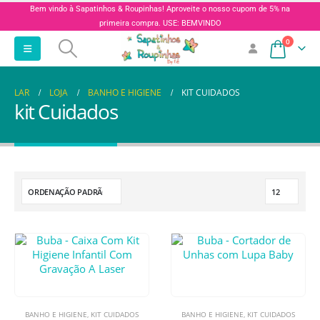
Bem vindo à Sapatinhos & Roupinhas! Aproveite o nosso cupom de 5% na
primeira compra. USE: BEMVINDO
0
LAR
LOJA
BANHO E HIGIENE
KIT CUIDADOS
kit Cuidados
BANHO E HIGIENE
,
KIT CUIDADOS
BANHO E HIGIENE
,
KIT CUIDADOS