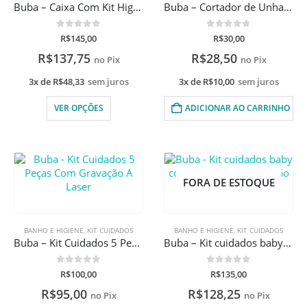
Buba – Caixa Com Kit Higiene Infantil Com Gravação A Laser
Buba – Cortador de Unhas com Lupa Baby
0
de 5
0
de 5
R$
145,00
R$
30,00
R$
137,75
R$
28,50
no Pix
no Pix
3x de
R$
48,33
sem juros
3x de
R$
10,00
sem juros
VER OPÇÕES
ADICIONAR AO CARRINHO
FORA DE ESTOQUE
BANHO E HIGIENE
,
KIT CUIDADOS
BANHO E HIGIENE
,
KIT CUIDADOS
Buba – Kit Cuidados 5 Peças Com Gravação A Laser
Buba – Kit cuidados baby com estojo com gravação a laser
0
de 5
0
de 5
R$
100,00
R$
135,00
R$
95,00
R$
128,25
no Pix
no Pix