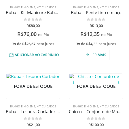
BANHO E HIGIENE
,
KIT CUIDADOS
BANHO E HIGIENE
,
KIT CUIDADOS
Buba – Kit Manicure Baby Branco
Buba – Pente fino em aço
0
de 5
0
de 5
R$
80,00
R$
13,00
R$
76,00
R$
12,35
no Pix
no Pix
3x de
R$
26,67
sem juros
3x de
R$
4,33
sem juros
ADICIONAR AO CARRINHO
LER MAIS
FORA DE ESTOQUE
FORA DE ESTOQUE
BANHO E HIGIENE
,
KIT CUIDADOS
BANHO E HIGIENE
,
KIT CUIDADOS
Buba – Tesoura Cortador De Unha Infantil Bebê
Chicco – Conjunto de Manicure Happy Hands
0
de 5
0
de 5
R$
21,00
R$
100,00