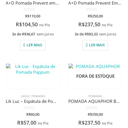
A+D Pomada Prevent em Bisnaga com 113g
A+D Pomada Prevent Em Pote Com 454g
0
de 5
0
de 5
R$
110,00
R$
250,00
R$
104,50
R$
237,50
no Pix
no Pix
3x de
R$
36,67
sem juros
3x de
R$
83,33
sem juros
LER MAIS
LER MAIS
FORA DE ESTOQUE
LIKLUC
,
POMADAS
POMADAS
Lik Luc – Espátula de Pomada Pappum
POMADA AQUAPHOR BABY 396g
0
de 5
0
de 5
R$
60,00
R$
250,00
R$
57,00
R$
237,50
no Pix
no Pix