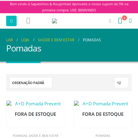
Bem vindo à Sapatinhos & Roupinhas! Aproveite o nosso cupom de 5% na
primeira compra. USE: BEMVINDO
0
LAR
LOJA
SAÚDE E BEM ESTAR
POMADAS
Pomadas
FORA DE ESTOQUE
FORA DE ESTOQUE
POMADAS
,
SAÚDE E BEM ESTAR
POMADAS