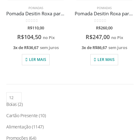
POMADAS
POMADAS
Pomada Desitin Roxa para Assaduras 113g
Pomada Desitin Roxa para Assaduras 454g
0
de 5
0
de 5
R$
110,00
R$
260,00
R$
104,50
R$
247,00
no Pix
no Pix
3x de
R$
36,67
sem juros
3x de
R$
86,67
sem juros
LER MAIS
LER MAIS
Boias
2
Cartão Presente
10
Alimentação
1147
Promoções
64