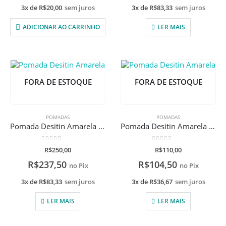
3x de
R$
20,00
sem juros
3x de
R$
83,33
sem juros
ADICIONAR AO CARRINHO
LER MAIS
FORA DE ESTOQUE
FORA DE ESTOQUE
POMADAS
POMADAS
Pomada Desitin Amarela Multi-Uso 397g
Pomada Desitin Amarela Multi-Uso 99g
0
de 5
0
de 5
R$
250,00
R$
110,00
R$
237,50
R$
104,50
no Pix
no Pix
3x de
R$
83,33
sem juros
3x de
R$
36,67
sem juros
LER MAIS
LER MAIS