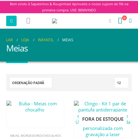
Bem vindo à Sapatinhos & Roupinhas! Aproveite o nosso cupom de 5% na
primeira compra. USE: BEMVINDO
0
LAR
LOJA
INFANTIL
MEIAS
Meias
FORA DE ESTOQUE
MEIAS
,
MORDEDORES/CHOCALHOS