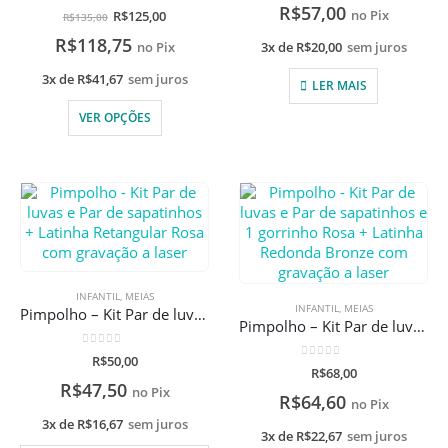
R$
57,00
0
de 5
R$
125,00
no Pix
R$
135,00
R$
118,75
3x de
R$
20,00
sem juros
no Pix
3x de
R$
41,67
sem juros
LER MAIS
VER OPÇÕES
INFANTIL
,
MEIAS
INFANTIL
,
MEIAS
Pimpolho – Kit Par de luvas e Par de sapatinhos + Latinha Retangular Rosa com gravação a laser
Pimpolho – Kit Par de luvas e Par de sapatinhos e 1 gorrinho Rosa + Latinha Redonda Bronze com gravação a laser
0
de 5
R$
50,00
0
de 5
R$
68,00
R$
47,50
no Pix
R$
64,60
no Pix
3x de
R$
16,67
sem juros
3x de
R$
22,67
sem juros