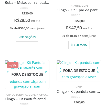
Buba – Meias com chocalho
INFANTIL
,
MEIAS
Clingo – Kit 1 par de pantufa antiderrapante com chocalho Tamanho Único + Latinha quadrada personalizada com gravação a laser
0
de 5
R$
30,00
R$
28,50
0
de 5
no Pix
R$
50,00
R$
47,50
3x de
R$
10,00
sem juros
no Pix
3x de
R$
16,67
sem juros
VER OPÇÕES
LER MAIS
-7%
FORA DE ESTOQUE
FORA DE ESTOQUE
MEIAS
Clingo – Kit pantufa com chocalho elefante + lata quadrada personalizada com gravação a laser
HORA DO SONINHO
,
MEIAS
,
PROMOÇÕES
Clingo – Kit Pantufa antiderrapante com chocalho + Naninha com mordedor + Lata alta redonda com alça com gravação a laser
0
de 5
R$
60,00