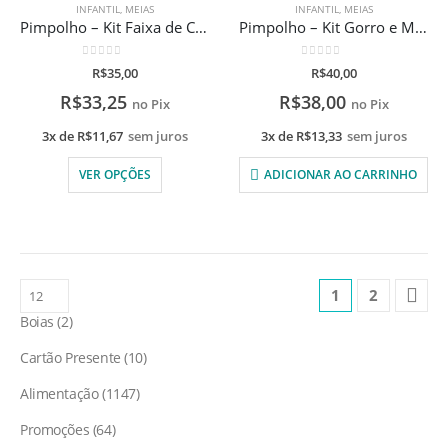
INFANTIL
,
MEIAS
INFANTIL
,
MEIAS
Pimpolho – Kit Faixa de Cabelo e Meia Sapatilha
Pimpolho – Kit Gorro e Meia Infantil Bichinho RN
0
de 5
0
de 5
R$
35,00
R$
40,00
R$
33,25
R$
38,00
no Pix
no Pix
3x de
R$
11,67
sem juros
3x de
R$
13,33
sem juros
VER OPÇÕES
ADICIONAR AO CARRINHO
1
2
Boias
2
Cartão Presente
10
Alimentação
1147
Promoções
64