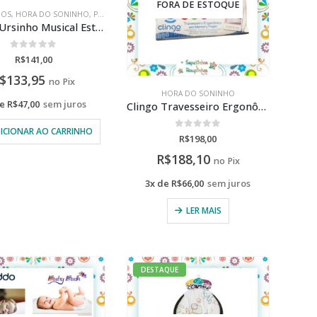
FORA DE ESTOQUE
DOS
METOO
,
HORA DO SONINHO
,
PELÚCIA/METOO
Buba – Ursinho Musical Estrelinha azul +18M
0
de 5
R$
141,00
$
133,95
no Pix
HORA DO SONINHO
de
R$
47,00
sem juros
Clingo Travesseiro Ergonômico em Memory Faam
ICIONAR AO CARRINHO
0
de 5
R$
198,00
R$
188,10
no Pix
3x de
R$
66,00
sem juros
LER MAIS
DESTAQUE