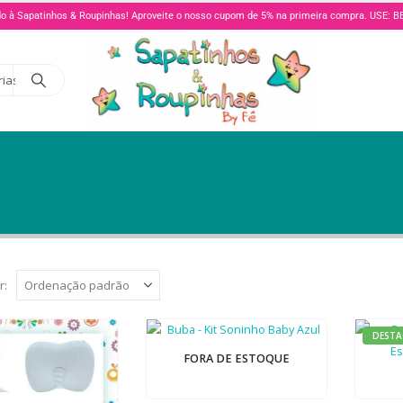
o à Sapatinhos & Roupinhas! Aproveite o nosso cupom de 5% na primeira compra. USE:
rias
r:
DESTA
FORA DE ESTOQUE