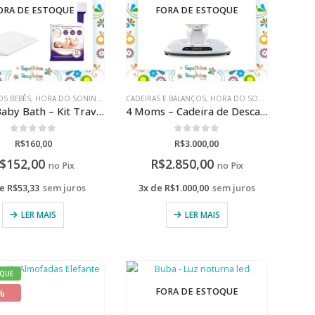
ORA DE ESTOQUE
FORA DE ESTOQUE
OS BEBÊS
,
HORA DO SONINHO
,
INFANTIL
CADEIRAS E BALANÇOS
,
HORA DO SONINHO
Kiddo/Baby Bath – Kit Travesseiro Soneca e Protetor de colchão descartável
4 Moms – Cadeira de Descanso Mamaroo
0
de 5
0
de 5
R$
160,00
R$
3.000,00
$
152,00
R$
2.850,00
no Pix
no Pix
de
R$
53,33
sem juros
3x de
R$
1.000,00
sem juros
LER MAIS
LER MAIS
QUE
%
FORA DE ESTOQUE