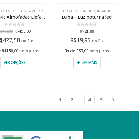
 SONINHO
,
PELÚCIA/METOO
,
PROMOÇÕES
HORA DO SONINHO
,
INFANTIL
Buba – Kit Almofadas Elefante
Buba – Luz noturna led
0
de 5
0
de 5
R$
450,00
R$
21,00
R$
490,00
$
427,50
R$
19,95
no Pix
no Pix
e
R$
150,00
sem juros
3x de
R$
7,00
sem juros
VER OPÇÕES
LER MAIS
…
1
2
4
5