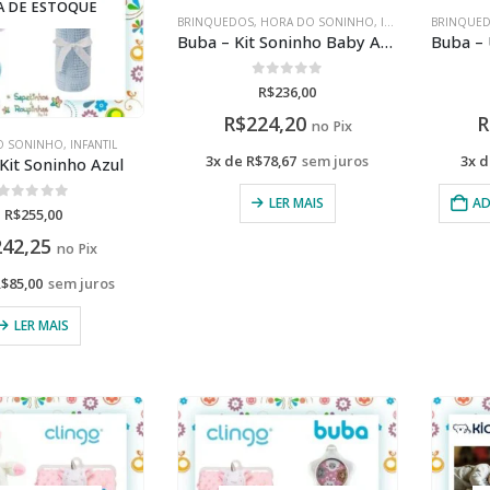
A DE ESTOQUE
BRINQUEDOS
,
HORA DO SONINHO
,
INFANTIL
,
BRINQUE
PELÚCIA/
Buba – Kit Soninho Baby Azul
0
de 5
R$
236,00
R$
224,20
R
no Pix
O SONINHO
,
INFANTIL
3x de
R$
78,67
sem juros
3x 
Kit Soninho Azul
LER MAIS
AD
0
de 5
R$
255,00
242,25
no Pix
R$
85,00
sem juros
LER MAIS