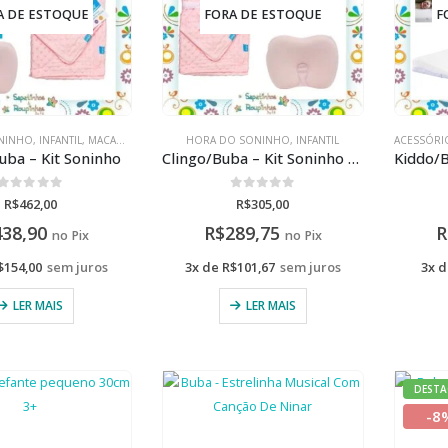
A DE ESTOQUE
FORA DE ESTOQUE
F
NINHO
,
INFANTIL
,
MACACÃO
,
MANTA
HORA DO SONINHO
,
INFANTIL
ACESSÓRI
uba – Kit Soninho
Clingo/Buba – Kit Soninho rosa
0
de 5
0
de 5
R$
462,00
R$
305,00
438,90
R$
289,75
R
no Pix
no Pix
$
154,00
sem juros
3x de
R$
101,67
sem juros
3x 
LER MAIS
LER MAIS
DESTA
-8