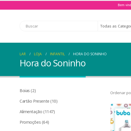
Bem vind
Todas as Catego
LAR
LOJA
INFANTIL
HORA DO SONINHO
Hora do Soninho
Boias
2
Ordenar po
Cartão Presente
10
Alimentação
1147
Promoções
64