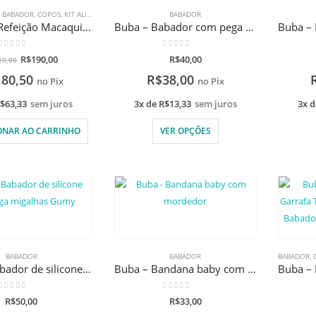
,
BABADOR
,
COPOS
,
KIT ALIMENTAÇÃO
,
PRATOS E BOWLS
BABADOR
,
PROMOÇÕES
Buba- Kit Refeição Macaquinho com gravação a laser
Buba – Babador com pega migalhas
0
de 5
0
de 5
R$
190,00
R$
40,00
10,00
180,50
R$
38,00
no Pix
no Pix
$
63,33
sem juros
3x de
R$
13,33
sem juros
3x 
ONAR AO CARRINHO
VER OPÇÕES
BABADOR
BABADOR
BABADOR
,
Buba – Babador de silicone com pega migalhas Gumy
Buba – Bandana baby com mordedor
0
de 5
0
de 5
R$
50,00
R$
33,00