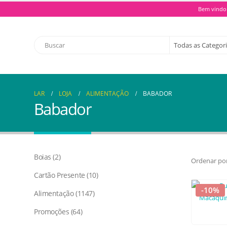
Bem vindo 
LAR
LOJA
ALIMENTAÇÃO
BABADOR
Babador
Boias
2
Ordenar por
Cartão Presente
10
-10%
Alimentação
1147
Promoções
64