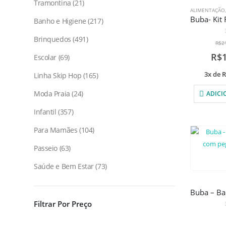
Tramontina
21
ALIMENTAÇÃO
Banho e Higiene
217
Brinquedos
491
R$
2
R$
Escolar
69
3x de
R
Linha Skip Hop
165
Moda Praia
24
ADICI
Infantil
357
Para Mamães
104
Passeio
63
Saúde e Bem Estar
73
Filtrar Por Preço