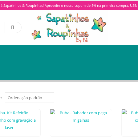
à Sapatinhos & Roupinhas! Aproveite o nosso cupom de 5% na primeira compra. US
: