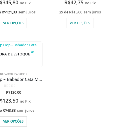
$
345,80
R$
42,75
no Pix
no Pix
e
R$
121,33
sem juros
3x de
R$
15,00
sem juros
VER OPÇÕES
VER OPÇÕES
ORA DE ESTOQUE
BABADOR
,
BABADOR
Skip Hop – Babador Cata Migalhas De Silicone Zoo
0
de 5
R$
130,00
$
123,50
no Pix
de
R$
43,33
sem juros
VER OPÇÕES