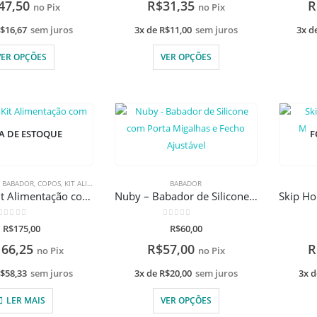
47,50
R$
31,35
R
no Pix
no Pix
$
16,67
sem juros
3x de
R$
11,00
sem juros
3x d
VER OPÇÕES
VER OPÇÕES
A DE ESTOQUE
F
,
BABADOR
,
COPOS
,
KIT ALIMENTAÇÃO
,
PRATOS E BOWLS
BABADOR
Clingo – Kit Alimentação com gravação a laser
Nuby – Babador de Silicone com Porta Migalhas e Fecho Ajustável
0
de 5
0
de 5
R$
175,00
R$
60,00
166,25
R$
57,00
R
no Pix
no Pix
$
58,33
sem juros
3x de
R$
20,00
sem juros
3x 
LER MAIS
VER OPÇÕES