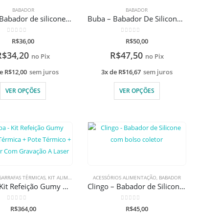
BABADOR
BABADOR
Buba – Babador de silicone com pega migalhas
Buba – Babador De Silicone Com Pega Migalhas
0
de 5
0
de 5
R$
36,00
R$
50,00
R$
34,20
R$
47,50
no Pix
no Pix
de
R$
12,00
sem juros
3x de
R$
16,67
sem juros
VER OPÇÕES
VER OPÇÕES
GARRAFAS TÉRMICAS
,
KIT ALIMENTAÇÃO
,
ACESSÓRIOS ALIMENTAÇÃO
POTES TERMICO
,
BABADOR
Buba – Kit Refeição Gumy Garrafa Térmica + Pote Térmico + Babador Com Gravação A Laser
Clingo – Babador de Silicone com bolso coletor
0
de 5
0
de 5
R$
364,00
R$
45,00