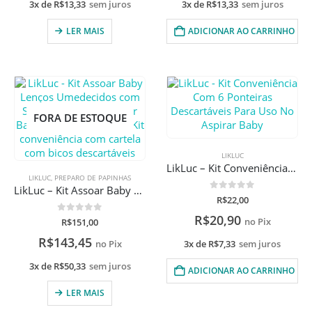
3x de
R$
13,33
sem juros
3x de
R$
13,33
sem juros
LER MAIS
ADICIONAR AO CARRINHO
FORA DE ESTOQUE
LIKLUC
LikLuc – Kit Conveniência Com 6 Ponteiras Descartáveis Para Uso No Aspirar Baby
LIKLUC
,
PREPARO DE PAPINHAS
LikLuc – Kit Assoar Baby Lenços Umedecidos com Solução salina + Aspirar Baby Aspirador Nasal + Kit conveniência com cartela com bicos descartáveis
0
de 5
R$
22,00
R$
20,90
0
de 5
R$
151,00
no Pix
R$
143,45
3x de
R$
7,33
sem juros
no Pix
3x de
R$
50,33
sem juros
ADICIONAR AO CARRINHO
LER MAIS