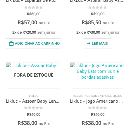
Lik Luc – Espátula de Pomada Pappum
LikLuc – Aspirar Baby Aspirador Nasal Para Bebês
0
de 5
0
de 5
R$
60,00
R$
90,00
R$
57,00
R$
85,50
no Pix
no Pix
3x de
R$
20,00
sem juros
3x de
R$
30,00
sem juros
ADICIONAR AO CARRINHO
LER MAIS
FORA DE ESTOQUE
LIKLUC
ACESSÓRIOS ALIMENTAÇÃO
,
LIKLUC
Likluc – Assoar Baby Lenços Umedecidos
Likluc – Jogo Americano Baby Eats com 8un e bordas adesivas
0
de 5
0
de 5
R$
40,00
R$
40,00
R$
38,00
R$
38,00
no Pix
no Pix