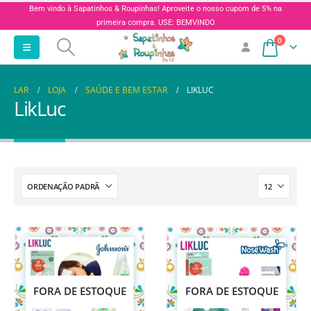
Bem vindo à Sapatinhos & Roupinhas! Aproveite o nosso cupom de 5% na
primeira compra. USE: BEMVINDO
0
LAR
LOJA
SAÚDE E BEM ESTAR
LIKLUC
LikLuc
FORA DE ESTOQUE
FORA DE ESTOQUE