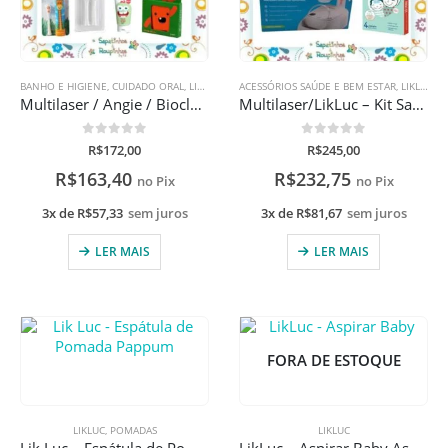
BANHO E HIGIENE
,
CUIDADO ORAL
,
LIKLUC
ACESSÓRIOS SAÚDE E BEM ESTAR
,
LIKLUC
,
S
Multilaser / Angie / Bioclub – Kit escovação com gravação a laser.
Multilaser/LikLuc – Kit Saúde
0
de 5
0
de 5
R$
172,00
R$
245,00
R$
163,40
R$
232,75
no Pix
no Pix
3x de
R$
57,33
sem juros
3x de
R$
81,67
sem juros
LER MAIS
LER MAIS
FORA DE ESTOQUE
LIKLUC
,
POMADAS
LIKLUC