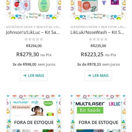
ACESSÓRIOS SAÚDE E BEM ESTAR
,
LIKLUC
,
SAÚDE E BEM ESTAR
ACESSÓRIOS SAÚDE E BEM ESTAR
,
LIKLUC
,
S
Johnson’s/LikLuc – Kit Saúde do Bebê
LikLuk/NoseWash – Kit Saúde Infantil
0
de 5
0
de 5
R$
294,00
R$
235,00
R$
279,30
R$
223,25
no Pix
no Pix
3x de
R$
98,00
sem juros
3x de
R$
78,33
sem juros
LER MAIS
LER MAIS
FORA DE ESTOQUE
FORA DE ESTOQUE