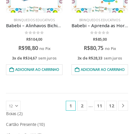
BRINQUEDOS EDUCATIVOS
BRINQUEDOS EDUCATIVOS
Babebi – Alinhavos Bichinhos
Babebi – Aprenda as Horas com a Corujinha
0
de 5
0
de 5
R$
104,00
R$
85,00
R$
98,80
R$
80,75
no Pix
no Pix
3x de
R$
34,67
sem juros
3x de
R$
28,33
sem juros
ADICIONAR AO CARRINHO
ADICIONAR AO CARRINHO
…
1
2
11
12
Boias
2
Cartão Presente
10