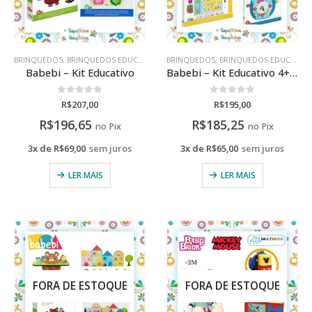
BRINQUEDOS
,
BRINQUEDOS EDUCATIVOS
BRINQUEDOS
,
BRINQUEDOS EDUCATIVOS
Babebi – Kit Educativo
Babebi – Kit Educativo 4+ anos
0
de 5
0
de 5
R$
207,00
R$
195,00
R$
196,65
R$
185,25
no Pix
no Pix
3x de
R$
69,00
sem juros
3x de
R$
65,00
sem juros
LER MAIS
LER MAIS
FORA DE ESTOQUE
FORA DE ESTOQUE