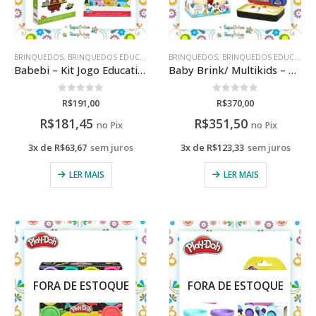
BRINQUEDOS
,
BRINQUEDOS EDUCATIVOS
BRINQUEDOS
,
BRINQUEDOS EDUCATIVOS
Babebi – Kit Jogo Educativo
Baby Brink/ Multikids – Kit Mickey Mouse
0
de 5
0
de 5
R$
191,00
R$
370,00
R$
181,45
R$
351,50
no Pix
no Pix
3x de
R$
63,67
sem juros
3x de
R$
123,33
sem juros
LER MAIS
LER MAIS
FORA DE ESTOQUE
FORA DE ESTOQUE