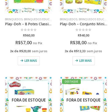
BRINQUEDOS
,
BRINQUEDOS EDUCATIVOS
BRINQUEDOS
,
BRINQUEDOS EDUCATIVOS
Play-Doh – 8 Potes Classic 3+
Play-Doh – Conjunto Mini Food Truck 3+
0
de 5
0
de 5
R$
60,00
R$
40,00
R$
57,00
R$
38,00
no Pix
no Pix
3x de
R$
20,00
sem juros
3x de
R$
13,33
sem juros
LER MAIS
LER MAIS
DESTAQUE
FORA DE ESTOQUE
FORA DE ESTOQUE