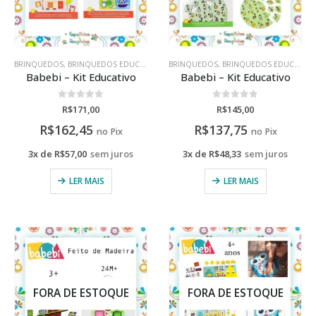
BRINQUEDOS
,
BRINQUEDOS EDUCATIVOS
BRINQUEDOS
,
BRINQUEDOS EDUCATIVOS
Babebi – Kit Educativo
Babebi – Kit Educativo
0
de 5
0
de 5
R$
171,00
R$
145,00
R$
162,45
R$
137,75
no Pix
no Pix
3x de
R$
57,00
sem juros
3x de
R$
48,33
sem juros
LER MAIS
LER MAIS
FORA DE ESTOQUE
FORA DE ESTOQUE