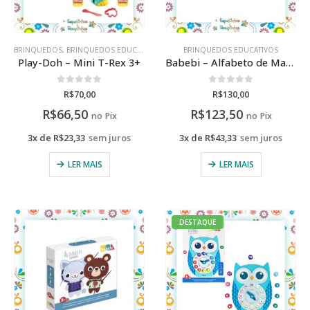
BRINQUEDOS
,
BRINQUEDOS EDUCATIVOS
BRINQUEDOS EDUCATIVOS
Play-Doh – Mini T-Rex 3+
Babebi – Alfabeto de Massinha Brinquedo Educativo
0
de 5
0
de 5
R$
70,00
R$
130,00
R$
66,50
R$
123,50
no Pix
no Pix
3x de
R$
23,33
sem juros
3x de
R$
43,33
sem juros
LER MAIS
LER MAIS
DESTAQUE