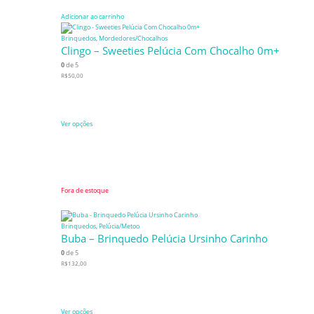
Adicionar ao carrinho
Brinquedos
,
Mordedores/Chocalhos
Clingo – Sweeties Pelúcia Com Chocalho 0m+
0
de 5
R$
50,00
Ver opções
Fora de estoque
Brinquedos
,
Pelúcia/Metoo
Buba – Brinquedo Pelúcia Ursinho Carinho
0
de 5
R$
132,00
Ver opções