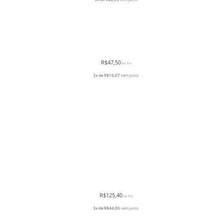
R$
47,50
no Pix
3x de
R$
16,67
sem juros
R$
125,40
no Pix
3x de
R$
44,00
sem juros