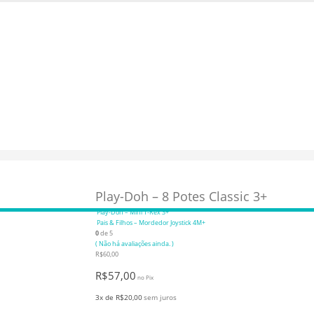
pra. USE: BEMVINDO
Play-Doh – 8 Potes Classic 3+
Play-Doh – Mini T-Rex 3+
Pais & Filhos – Mordedor Joystick 4M+
0
de 5
( Não há avaliações ainda. )
R$
60,00
R$
57,00
no Pix
3x de
R$
20,00
sem juros