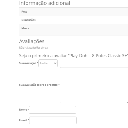
Informação adicional
Peso
Dimensões
Marca
Avaliações
Não há avaliações ainda.
Seja o primeiro a avaliar “Play-Doh – 8 Potes Classic 3+
Sua avaliação
*
Sua avaliação sobre o produto
*
Nome
*
E-mail
*