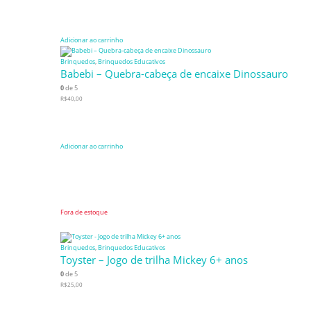
Adicionar ao carrinho
Brinquedos
,
Brinquedos Educativos
Babebi – Quebra-cabeça de encaixe Dinossauro
0
de 5
R$
40,00
Adicionar ao carrinho
Fora de estoque
Brinquedos
,
Brinquedos Educativos
Toyster – Jogo de trilha Mickey 6+ anos
0
de 5
R$
25,00