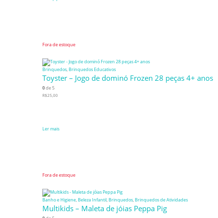
Fora de estoque
Brinquedos
,
Brinquedos Educativos
Toyster – Jogo de dominó Frozen 28 peças 4+ anos
0
de 5
R$
25,00
Ler mais
Fora de estoque
Banho e Higiene
,
Beleza Infantil
,
Brinquedos
,
Brinquedos de Atividades
Multikids – Maleta de jóias Peppa Pig