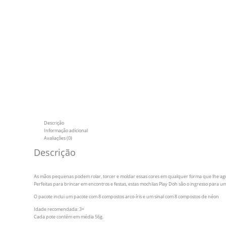
Descrição
Informação adicional
Avaliações (0)
Descrição
As mãos pequenas podem rolar, torcer e moldar essas cores em qualquer forma que lhe agr
Perfeitas para brincar em encontros e festas, estas mochilas Play Doh são o ingresso para 
O pacote inclui um pacote com 8 compostos arco-íris e um sinal com 8 compostos de néon
Idade recomendada: 3+
Cada pote contém em média 56g.