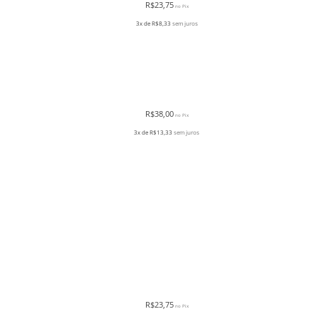
R$
23,75
no Pix
3x de
R$
8,33
sem juros
R$
38,00
no Pix
3x de
R$
13,33
sem juros
R$
23,75
no Pix