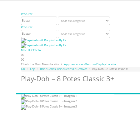
Bem vindo à Sapatinhos & Roupinhas! Aproveite o nosso cupom de 5% na primeira com
Procurar
Procurar
MINHA CONTA
0
0
0
0
Check the Main Menu location in
Apppearance->Menus->Display Location
.
Lar
Loja
Brinquedos
,
Brinquedos Educativos
Play-Doh – 8 Potes Classic 3+
Play-Doh – 8 Potes Classic 3+