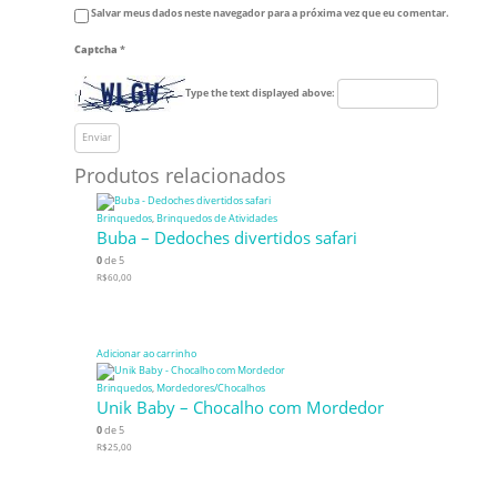
Salvar meus dados neste navegador para a próxima vez que eu comentar.
Captcha
*
Type the text displayed above:
Produtos relacionados
Brinquedos
,
Brinquedos de Atividades
Buba – Dedoches divertidos safari
0
de 5
R$
60,00
Adicionar ao carrinho
Brinquedos
,
Mordedores/Chocalhos
Unik Baby – Chocalho com Mordedor
0
de 5
R$
25,00