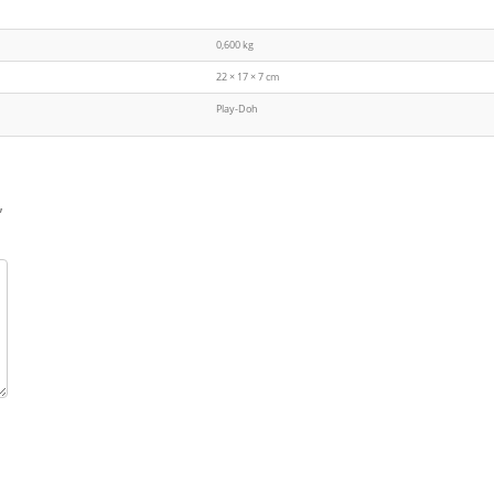
0,600 kg
22 × 17 × 7 cm
Play-Doh
”