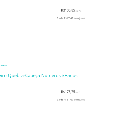
R$
135,85
no Pix
3x de
R$
47,67
sem juros
meiro Quebra-Cabeça Números 3+anos
R$
175,75
no Pix
3x de
R$
61,67
sem juros