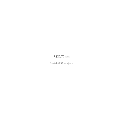
R$
23,75
no Pix
3x de
R$
8,33
sem juros