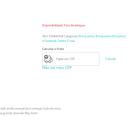
Disponibilidade:
Fora de estoque
SKU:
E5044AS04
Categorias:
Brinquedos
,
Brinquedos Educativos
o Facebook
Twitter
E-mail
Calcular o Frete
Calcular
Não sei meu CEP
ade, então amassá-las e começar tudo de novo.
uma grande diversão Play-Doh!