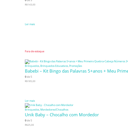
0
de 5
R$
143,00
Ler mais
Fora de estoque
Brinquedos
,
Brinquedos Educativos
,
Promoções
Babebi – Kit Bingo das Palavras 5+anos + Meu Pri
0
de 5
R$
185,00
Ler mais
Brinquedos
,
Mordedores/Chocalhos
Unik Baby – Chocalho com Mordedor
0
de 5
R$
25,00