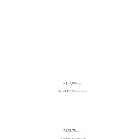
R$
57,00
no Pix
3x de
R$
20,00
sem juros
R$
23,75
no Pix
3x de
R$
8,33
sem juros