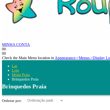
MINHA CONTA
0
0
0
0
Check the Main Menu location in
Apppearance->Menus->Display Lo
Lar
Loja
Moda Praia
Brinquedos Praia
Brinquedos Praia
Ordenar por: