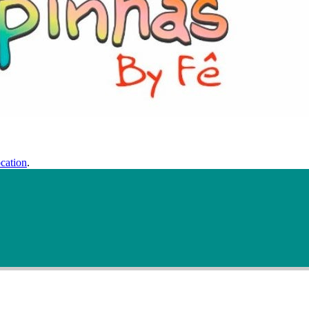
cation
.