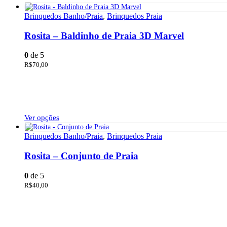
Brinquedos Banho/Praia
,
Brinquedos Praia
Rosita – Baldinho de Praia 3D Marvel
0
de 5
R$
70,00
Este
Ver opções
produto
tem
Brinquedos Banho/Praia
,
Brinquedos Praia
várias
variantes.
Rosita – Conjunto de Praia
As
opções
0
de 5
podem
R$
40,00
ser
escolhidas
na
página
do