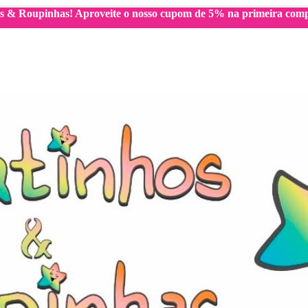
os & Roupinhas! Aproveite o nosso cupom de 5% na primeira 