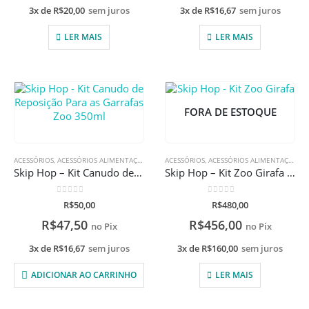
3x de
R$
20,00
sem juros
3x de
R$
16,67
sem juros
LER MAIS
LER MAIS
FORA DE ESTOQUE
ACESSÓRIOS
,
ACESSÓRIOS ALIMENTAÇÃO
,
GARRAFAS
ACESSÓRIOS
,
ACESSÓRIOS ALIMENTAÇÃO
,
A
Skip Hop – Kit Canudo de Reposição Para as Garrafas Zoo 350ml
Skip Hop – Kit Zoo Girafa com gravação a Laser
0
de 5
0
de 5
R$
50,00
R$
480,00
R$
47,50
R$
456,00
no Pix
no Pix
3x de
R$
16,67
sem juros
3x de
R$
160,00
sem juros
ADICIONAR AO CARRINHO
LER MAIS