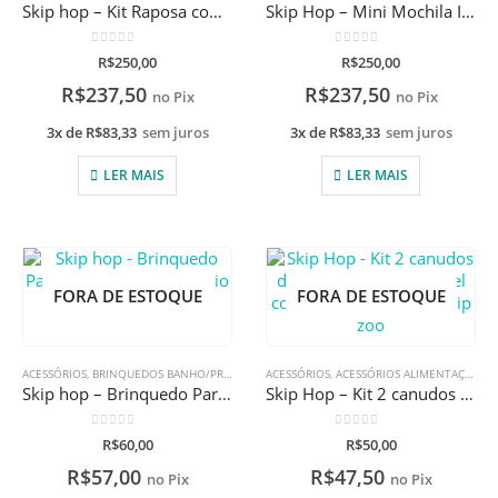
Skip hop – Kit Raposa com gravação a laser
Skip Hop – Mini Mochila Infantil Zoo Borboleta com Alça de Segurança
0
de 5
0
de 5
R$
250,00
R$
250,00
R$
237,50
R$
237,50
no Pix
no Pix
3x de
R$
83,33
sem juros
3x de
R$
83,33
sem juros
LER MAIS
LER MAIS
FORA DE ESTOQUE
FORA DE ESTOQUE
ACESSÓRIOS
,
BRINQUEDOS BANHO/PRAIA
ACESSÓRIOS
,
ACESSÓRIOS ALIMENTAÇÃO
,
LI
Skip hop – Brinquedo Para Banho Zoo Unicórnio
Skip Hop – Kit 2 canudos de reposição Compatível com garrafinha 390ml flip zoo
0
de 5
0
de 5
R$
60,00
R$
50,00
R$
57,00
R$
47,50
no Pix
no Pix