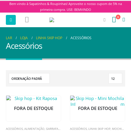
Bem vindo à Sapatinhos & Roupinhas! Aproveite o nosso cupom de 5% na
primeira compra. USE: BEMVINDO
0
LAR
LOJA
LINHA SKIP HOP
ACESSÓRIOS
Acessórios
FORA DE ESTOQUE
FORA DE ESTOQUE
ACESSÓRIOS
,
ALIMENTAÇÃO
,
GARRAFAS
,
KIT ALIMENTAÇÃO
ACESSÓRIOS
,
,
KIT ALIMENTAÇÃO
LINHA SKIP HOP
,
MOCHILAS
,
LINHA SKIP