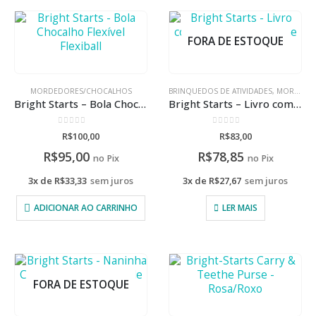
FORA DE ESTOQUE
MORDEDORES/CHOCALHOS
BRINQUEDOS DE ATIVIDADES
,
MORDEDORES/CHOCALHOS
Bright Starts – Bola Chocalho Flexível Flexiball
Bright Starts – Livro com mordedor Theethe and read
0
de 5
0
de 5
R$
100,00
R$
83,00
R$
95,00
R$
78,85
no Pix
no Pix
3x de
R$
33,33
sem juros
3x de
R$
27,67
sem juros
ADICIONAR AO CARRINHO
LER MAIS
FORA DE ESTOQUE