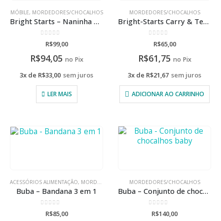
MÓBILE
,
MORDEDORES/CHOCALHOS
MORDEDORES/CHOCALHOS
Bright Starts – Naninha Com Mordedor Snuggle & Teethe
Bright-Starts Carry & Teethe Purse – Rosa/Roxo
0
de 5
0
de 5
R$
99,00
R$
65,00
R$
94,05
R$
61,75
no Pix
no Pix
3x de
R$
33,00
sem juros
3x de
R$
21,67
sem juros
LER MAIS
ADICIONAR AO CARRINHO
ACESSÓRIOS ALIMENTAÇÃO
,
MORDEDORES/CHOCALHOS
MORDEDORES/CHOCALHOS
Buba – Bandana 3 em 1
Buba – Conjunto de chocalhos baby
0
de 5
0
de 5
R$
85,00
R$
140,00