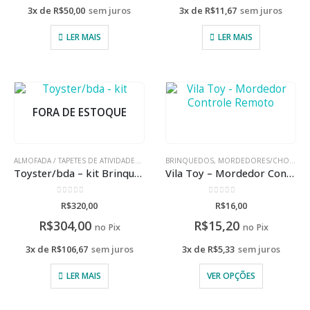
3x de
R$
50,00
sem juros
3x de
R$
11,67
sem juros
LER MAIS
LER MAIS
FORA DE ESTOQUE
ALMOFADA / TAPETES DE ATIVIDADES
,
BRINQUEDOS
BRINQUEDOS
,
MORDEDORES/CHOCALHOS
,
MORDEDORES/CHOCALHOS
Toyster/bda – kit Brinquedo
Vila Toy – Mordedor Controle Remoto
0
de 5
0
de 5
R$
320,00
R$
16,00
R$
304,00
R$
15,20
no Pix
no Pix
3x de
R$
106,67
sem juros
3x de
R$
5,33
sem juros
LER MAIS
VER OPÇÕES