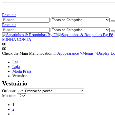
Bem vindo à Sapatinhos & Roupinhas! Aproveite o nosso cupom
Procurar
Procurar
MINHA CONTA
0
0
0
0
Check the Main Menu location in
Apppearance->Menus->Display Lo
Lar
Loja
Moda Praia
Vestuário
Vestuário
Ordenar por:
Mostrar:
1
2