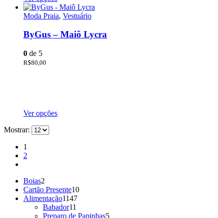
Moda Praia
,
Vestuário
ByGus – Maiô Lycra
0
de 5
R$
80,00
Ver opções
Mostrar:
1
2
Boias
2
Cartão Presente
10
Alimentação
1147
Babador
11
Preparo de Papinhas
5