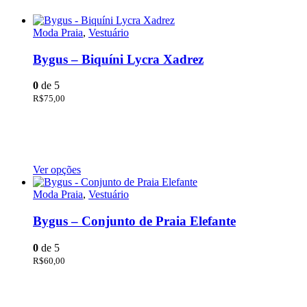
Moda Praia
,
Vestuário
Bygus – Biquíni Lycra Xadrez
0
de 5
R$
75,00
Ver opções
Moda Praia
,
Vestuário
Bygus – Conjunto de Praia Elefante
0
de 5
R$
60,00