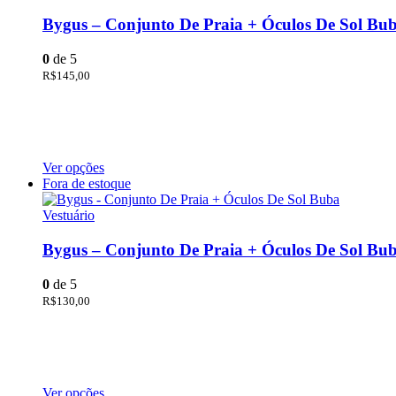
Bygus – Conjunto De Praia + Óculos De Sol Bu
0
de 5
R$
145,00
Ver opções
Fora de estoque
Vestuário
Bygus – Conjunto De Praia + Óculos De Sol Bu
0
de 5
R$
130,00
Ver opções