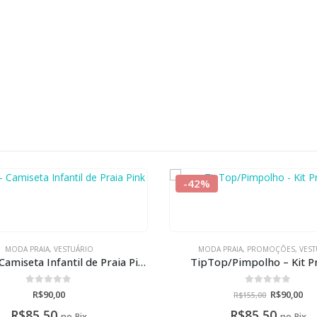
 PRAIA
,
PROMOÇÕES
,
VESTUÁRIO
MODA PRAIA
,
VESTUÁRIO
p/Pimpolho – Kit Praiano
ByGus – Maiô Lycra
0
de 5
0
de 5
R$
90,00
R$
80,00
R$
155,00
R$
85,50
R$
76,00
no Pix
no Pix