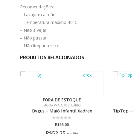
Recomendações:
– Lavagem a mão.
– Temperatura máximo 40°C
– Não alvejar
– Não passar
– Não limpar a seco
PRODUTOS RELACIONADOS
-42%
MODA PRAIA
,
VESTUÁRIO
MODA
TipTop – Camiseta Infantil de Praia Pink
TipTo
0
de 5
R$
90,00
R$
85,50
no Pix