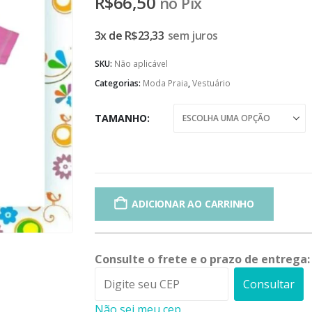
R$
66,50
no Pix
3x de
R$
23,33
sem juros
SKU:
Não aplicável
Categorias:
Moda Praia
,
Vestuário
TAMANHO
ADICIONAR AO CARRINHO
Consulte o frete e o prazo de entrega:
Consultar
Não sei meu cep