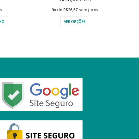
s
3x de
R$
40,00
sem juros
LER MAIS