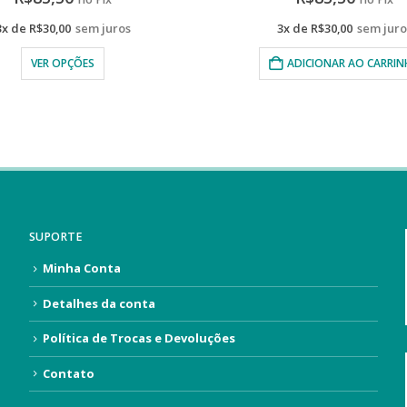
3x de
R$
30,00
sem juros
3x de
R$
26,67
sem juro
ADICIONAR AO CARRINHO
VER OPÇÕES
SUPORTE
Minha Conta
Detalhes da conta
Política de Trocas e Devoluções
Contato