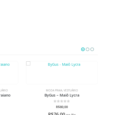
FORA DE ESTOQUE
MODA PRAIA
,
VESTUÁRIO
Puc/Pimpolho – Kit Praia
0
de 5
R$
120,00
R$
114,00
no Pix