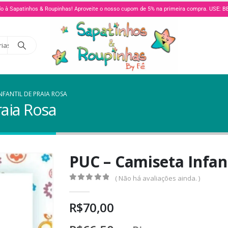
o à Sapatinhos & Roupinhas! Aproveite o nosso cupom de 5% na primeira compra. USE:
rias
NFANTIL DE PRAIA ROSA
raia Rosa
PUC – Camiseta Infant
( Não há avaliações ainda. )
0
de 5
R$
70,00