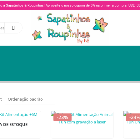
o à Sapatinhos & Roupinhas! Aproveite o nosso cupom de 5% na primeira compra. USE:
ias
:
-23%
-24
A DE ESTOQUE