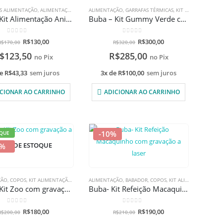
S ALIMENTAÇÃO
,
PROMOÇÕES
,
TALHERES
,
ALIMENTAÇÃO
,
COPOS
ALIMENTAÇÃO
,
KIT ALIMENTAÇÃO
,
GARRAFAS TÉRMICAS
,
PRATOS E BOWLS
,
KIT ALIMENTAÇÃO
,
PROMOÇÕES
,
T
,
Buba – Kit Alimentação Animal Fun Unicórnio com gravação a laser
Buba – Kit Gummy Verde com gravação a laser
0
de 5
0
de 5
R$
130,00
R$
300,00
R$
170,00
R$
320,00
$
123,50
R$
285,00
no Pix
no Pix
de
R$
43,33
sem juros
3x de
R$
100,00
sem juros
CIONAR AO CARRINHO
ADICIONAR AO CARRINHO
-10%
QUE
0%
ORA DE ESTOQUE
ÇÃO
,
PROMOÇÕES
,
COPOS
,
KIT ALIMENTAÇÃO
,
POTES DE BISCOITO
ALIMENTAÇÃO
,
,
PROMOÇÕES
BABADOR
,
COPOS
,
KIT ALIMENTAÇÃO
,
PR
Buba – Kit Zoo com gravação a laser
Buba- Kit Refeição Macaquinho com gravação a laser
0
de 5
0
de 5
R$
180,00
R$
190,00
R$
200,00
R$
210,00