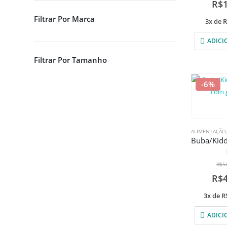
R$
Filtrar Por Marca
3x de
R
ADICI
Filtrar Por Tamanho
-6%
ALIMENTAÇÃO
R$
5
R$
3x de
R
ADICI