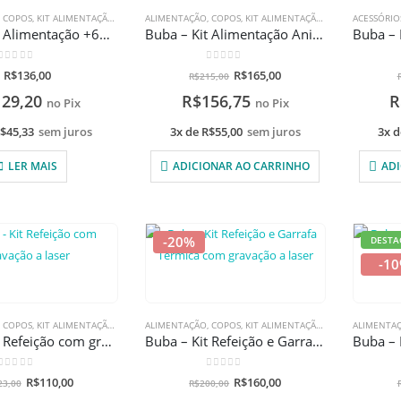
,
COPOS
,
KIT ALIMENTAÇÃO
,
PRATOS E BOWLS
ALIMENTAÇÃO
,
TALHERES
,
COPOS
,
KIT ALIMENTAÇÃO
,
PRATOS E BOWLS
ACESSÓRIO
Buba – Kit Alimentação +6M com gravação a laser
Buba – Kit Alimentação Animal Fun com gravação a laser
0
de 5
0
de 5
R$
136,00
R$
165,00
R$
215,00
129,20
R$
156,75
R
no Pix
no Pix
$
45,33
sem juros
3x de
R$
55,00
sem juros
3x 
LER MAIS
ADICIONAR AO CARRINHO
ADI
-20%
DESTA
-1
F
,
COPOS
,
KIT ALIMENTAÇÃO
,
PRATOS E BOWLS
ALIMENTAÇÃO
,
PROMOÇÕES
,
COPOS
,
KIT ALIMENTAÇÃO
,
PRATOS E BOWLS
ALIMENTA
Buba – Kit Refeição com gravação a laser
Buba – Kit Refeição e Garrafa Térmica com gravação a laser
0
de 5
0
de 5
R$
110,00
R$
160,00
23,00
R$
200,00