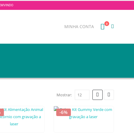
 BEMVINDO
0
MINHA CONTA
Mostrar:
%
-6%