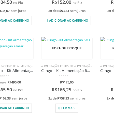
104,50
R$
152,00
R
no Pix
no Pix
$
36,67
sem juros
3x de
R$
53,33
sem juros
3x 
ONAR AO CARRINHO
ADICIONAR AO CARRINHO
FORA DE ESTOQUE
F
,
CADEIRAS DE ALIMENTAÇÃO
,
COPOS
ALIMENTAÇÃO
,
KIT ALIMENTAÇÃO
,
COPOS
,
,
PRATOS E BOWLS
KIT ALIMENTAÇÃO
,
PROMOÇÕES
,
PRATOS E BOWLS
ALIMENTA
,
TAL
Buba/Kiddo – Kit Alimentação com gravação a laser
Clingo – Kit Alimentação 6M+
0
de 5
0
de 5
R$
490,00
R$
175,00
21,00
465,50
R$
166,25
R
no Pix
no Pix
$
163,33
sem juros
3x de
R$
58,33
sem juros
3x d
ONAR AO CARRINHO
LER MAIS