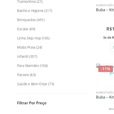
Tramontina
21
ALIMENTAÇÃO
Banho e Higiene
217
Brinquedos
491
R$
Escolar
69
3x de
R
Linha Skip Hop
165
Moda Praia
24
Infantil
357
Para Mamães
104
-11%
Passeio
63
Saúde e Bem Estar
73
ALIMENTAÇÃO
Filtrar Por Preço
R$
1