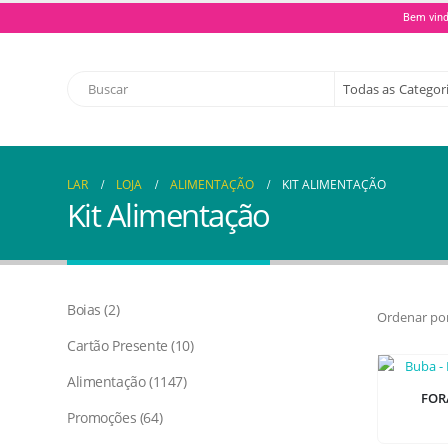
Bem vind
Todas as Categor
LAR
LOJA
ALIMENTAÇÃO
KIT ALIMENTAÇÃO
Kit Alimentação
Boias
2
Ordenar por
Cartão Presente
10
Alimentação
1147
FOR
Promoções
64