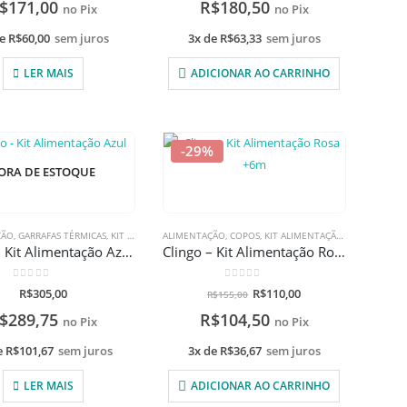
$
171,00
R$
180,50
no Pix
no Pix
de
R$
60,00
sem juros
3x de
R$
63,33
sem juros
LER MAIS
ADICIONAR AO CARRINHO
-29%
ORA DE ESTOQUE
ÇÃO
HERES
,
PROMOÇÕES
,
GARRAFAS TÉRMICAS
,
TALHERES
,
KIT ALIMENTAÇÃO
ALIMENTAÇÃO
,
PRATOS E BOWLS
,
COPOS
,
KIT ALIMENTAÇÃO
,
TALHERES
,
PRATOS E BO
Clingo – Kit Alimentação Azul com gravação a laser
Clingo – Kit Alimentação Rosa +6m
0
de 5
0
de 5
R$
305,00
R$
110,00
R$
155,00
$
289,75
R$
104,50
no Pix
no Pix
e
R$
101,67
sem juros
3x de
R$
36,67
sem juros
LER MAIS
ADICIONAR AO CARRINHO