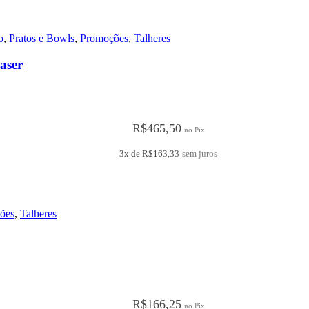
o
,
Pratos e Bowls
,
Promoções
,
Talheres
aser
R$
465,50
no Pix
3x de
R$
163,33
sem juros
ões
,
Talheres
R$
166,25
no Pix