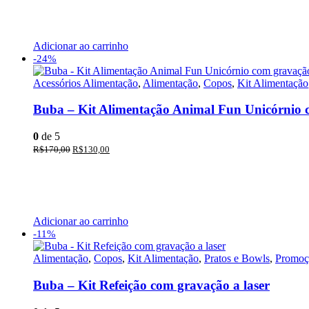
Adicionar ao carrinho
-24%
Acessórios Alimentação
,
Alimentação
,
Copos
,
Kit Alimentação
Buba – Kit Alimentação Animal Fun Unicórnio c
0
de 5
R$
170,00
R$
130,00
Adicionar ao carrinho
-11%
Alimentação
,
Copos
,
Kit Alimentação
,
Pratos e Bowls
,
Promoç
Buba – Kit Refeição com gravação a laser