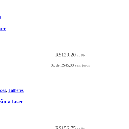
s
ser
R$
129,20
no Pix
3x de
R$
45,33
sem juros
ões
,
Talheres
o a laser
R$
156,75
no Pix