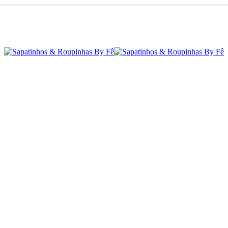
à Sapatinhos & Roupinhas! Aproveite o nosso cupom de 5% na primeira compr