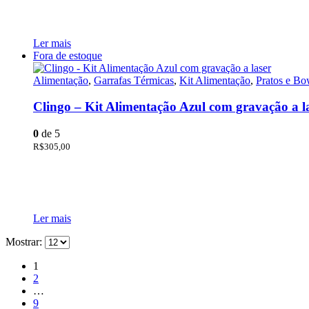
Ler mais
Fora de estoque
Alimentação
,
Garrafas Térmicas
,
Kit Alimentação
,
Pratos e Bo
Clingo – Kit Alimentação Azul com gravação a l
0
de 5
R$
305,00
Ler mais
Mostrar:
1
2
…
9