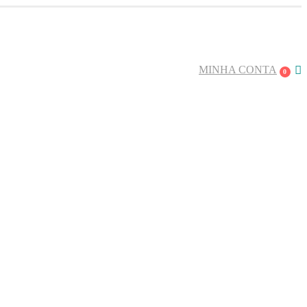
a. USE: BEMVINDO
MINHA CONTA
0