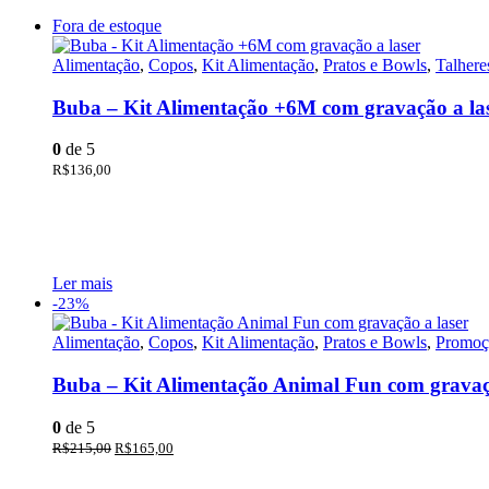
Fora de estoque
Alimentação
,
Copos
,
Kit Alimentação
,
Pratos e Bowls
,
Talhere
Buba – Kit Alimentação +6M com gravação a la
0
de 5
R$
136,00
Ler mais
-23%
Alimentação
,
Copos
,
Kit Alimentação
,
Pratos e Bowls
,
Promoç
Buba – Kit Alimentação Animal Fun com gravaçã
0
de 5
R$
215,00
R$
165,00