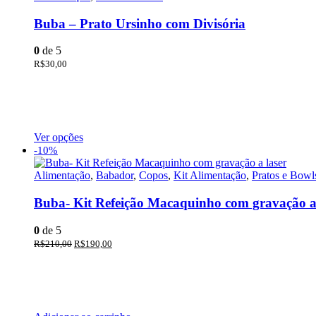
Buba – Prato Ursinho com Divisória
0
de 5
R$
30,00
Ver opções
-10%
Alimentação
,
Babador
,
Copos
,
Kit Alimentação
,
Pratos e Bowl
Buba- Kit Refeição Macaquinho com gravação a 
0
de 5
R$
210,00
R$
190,00