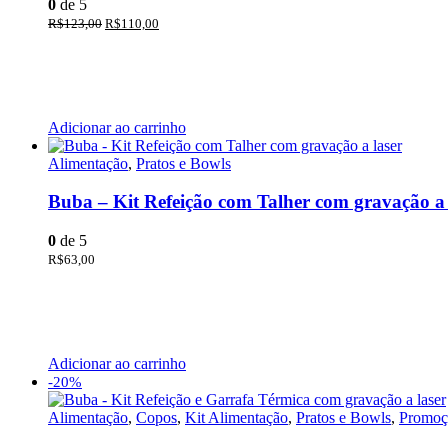
0
de 5
R$
123,00
R$
110,00
Adicionar ao carrinho
Alimentação
,
Pratos e Bowls
Buba – Kit Refeição com Talher com gravação a 
0
de 5
R$
63,00
Adicionar ao carrinho
-20%
Alimentação
,
Copos
,
Kit Alimentação
,
Pratos e Bowls
,
Promoç