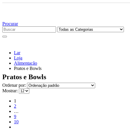
Bem vindo 
Procurar
Lar
Loja
Alimentação
Pratos e Bowls
Pratos e Bowls
Ordenar por:
Mostrar:
1
2
…
9
10