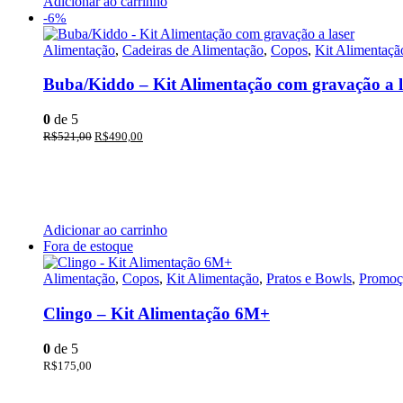
Adicionar ao carrinho
-6%
Alimentação
,
Cadeiras de Alimentação
,
Copos
,
Kit Alimentaçã
Buba/Kiddo – Kit Alimentação com gravação a l
0
de 5
R$
521,00
R$
490,00
Adicionar ao carrinho
Fora de estoque
Alimentação
,
Copos
,
Kit Alimentação
,
Pratos e Bowls
,
Promoç
Clingo – Kit Alimentação 6M+
0
de 5
R$
175,00