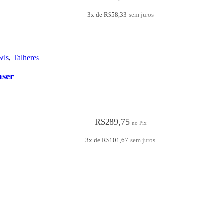
3x de
R$
58,33
sem juros
wls
,
Talheres
aser
R$
289,75
no Pix
3x de
R$
101,67
sem juros