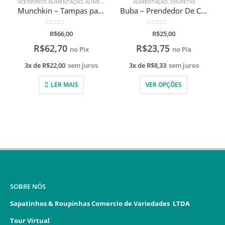
ACESSÓRIOS ALIMENTAÇÃO
,
ALIMENTAÇÃO
ALIMENTAÇÃO
,
CHUPETAS
Munchkin – Tampas para Copos Miracle 360°
Buba – Prendedor De Chupeta
0
de 5
0
de 5
R$
66,00
R$
25,00
R$
62,70
R$
23,75
no Pix
no Pix
3x de
R$
22,00
sem juros
3x de
R$
8,33
sem juros
LER MAIS
VER OPÇÕES
SOBRE NÓS
Sapatinhos & Roupinhas Comercio de Variedades LTDA
Tour Virtual