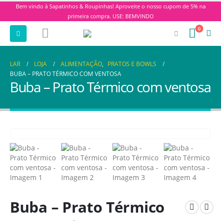
Bem vindo à Sapatinhos & Roupinhas! Aproveite o nosso cupom de 5% na
primeira compra. USE: BEMVINDO
0
LAR
LOJA
ALIMENTAÇÃO
,
PRATOS E BOWLS
BUBA – PRATO TÉRMICO COM VENTOSA
Buba – Prato Térmico com ventosa
Buba – Prato Térmico