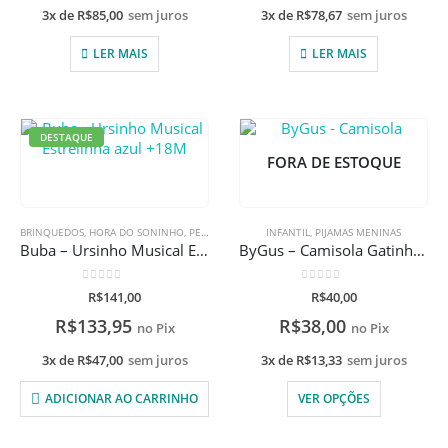
3x de
R$
85,00
sem juros
3x de
R$
78,67
sem juros
LER MAIS
LER MAIS
DESTAQUE
FORA DE ESTOQUE
BRINQUEDOS
,
HORA DO SONINHO
,
PELÚCIA/METOO
INFANTIL
,
PIJAMAS MENINAS
Buba – Ursinho Musical Estrelinha azul +18M
ByGus – Camisola Gatinhos
0
de 5
0
de 5
R$
141,00
R$
40,00
R$
133,95
R$
38,00
no Pix
no Pix
3x de
R$
47,00
sem juros
3x de
R$
13,33
sem juros
ADICIONAR AO CARRINHO
VER OPÇÕES