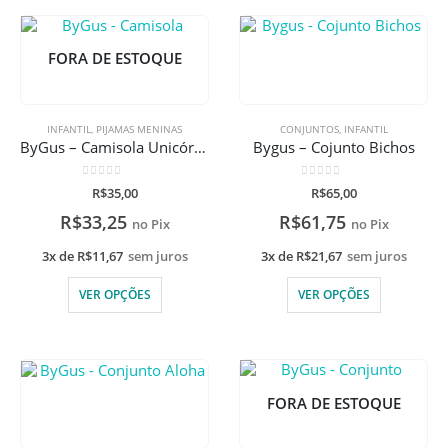
FORA DE ESTOQUE
INFANTIL
,
PIJAMAS MENINAS
CONJUNTOS
,
INFANTIL
ByGus – Camisola Unicórnio
Bygus – Cojunto Bichos
0
de 5
0
de 5
R$
35,00
R$
65,00
R$
33,25
R$
61,75
no Pix
no Pix
3x de
R$
11,67
sem juros
3x de
R$
21,67
sem juros
VER OPÇÕES
VER OPÇÕES
FORA DE ESTOQUE