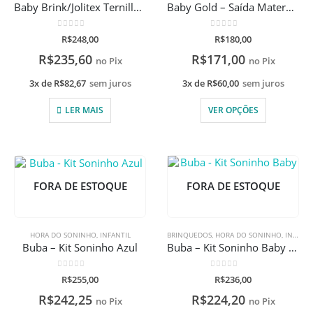
Baby Brink/Jolitex Ternille – Kit Mickey Mouse
Baby Gold – Saída Maternidade em Tricot 2 Peças
0
de 5
0
de 5
R$
248,00
R$
180,00
R$
235,60
R$
171,00
no Pix
no Pix
3x de
R$
82,67
sem juros
3x de
R$
60,00
sem juros
LER MAIS
VER OPÇÕES
FORA DE ESTOQUE
FORA DE ESTOQUE
HORA DO SONINHO
,
INFANTIL
BRINQUEDOS
,
HORA DO SONINHO
,
INFANTIL
Buba – Kit Soninho Azul
Buba – Kit Soninho Baby Azul
0
de 5
0
de 5
R$
255,00
R$
236,00
R$
242,25
R$
224,20
no Pix
no Pix