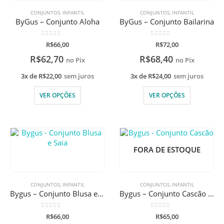
CONJUNTOS
,
INFANTIL
CONJUNTOS
,
INFANTIL
ByGus – Conjunto Aloha
ByGus – Conjunto Bailarina
0
de 5
0
de 5
R$
66,00
R$
72,00
R$
62,70
R$
68,40
no Pix
no Pix
3x de
R$
22,00
sem juros
3x de
R$
24,00
sem juros
VER OPÇÕES
VER OPÇÕES
FORA DE ESTOQUE
CONJUNTOS
,
INFANTIL
CONJUNTOS
,
INFANTIL
Bygus – Conjunto Blusa e Saia
Bygus – Conjunto Cascão e Cebolinha
0
de 5
0
de 5
R$
66,00
R$
65,00