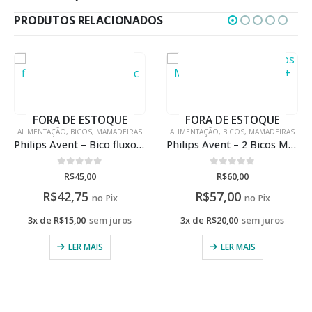
PRODUTOS RELACIONADOS
FORA DE ESTOQUE
FORA DE ESTOQUE
ALIMENTAÇÃO
,
BICOS
,
MAMADEIRAS
ALIMENTAÇÃO
,
BICOS
,
MAMADEIRAS
Philips Avent – Bico fluxo variável anti- colic Classic
Philips Avent – 2 Bicos Mamadeira Pétala 3m+
0
de 5
0
de 5
R$
45,00
R$
60,00
R$
42,75
R$
57,00
no Pix
no Pix
3x de
R$
15,00
sem juros
3x de
R$
20,00
sem juros
LER MAIS
LER MAIS