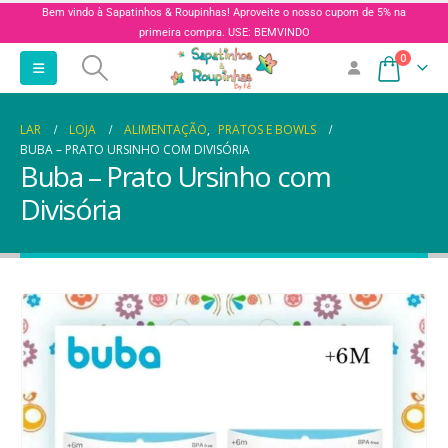
Bem vindo à Sapatinhos & Roupinhas! Aproveite o nosso cupom de 5% na
primeira compra. USE: BEMVINDO
0
LAR
LOJA
ALIMENTAÇÃO
,
PRATOS E BOWLS
BUBA – PRATO URSINHO COM DIVISÓRIA
Buba – Prato Ursinho com
Divisória