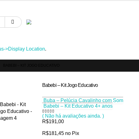
atinhos & Roupinhas! Aproveite o nosso cupom de 5% na primeira compr
->Display Location
.
BABEBI – KIT JOGO EDUCATIVO
Babebi – Kit Jogo Educativo
Buba – Pelúcia Cavalinho com Som
Babebi – Kit Educativo 4+ anos
( Não há avaliações ainda. )
0
de 5
R$
191,00
R$
181,45
no Pix