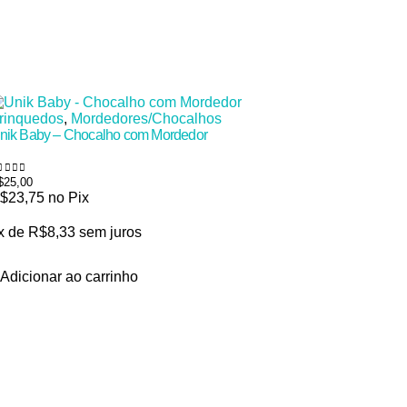
rinquedos
,
Mordedores/Chocalhos
nik Baby – Chocalho com Mordedor
Fora de 
$
25,00
de 5
$
23,75
no Pix
Brinqued
x de
R$
8,33
sem juros
Multikids 
Adicionar ao carrinho
R$
200,00
0
de 5
R$
190,0
3x de
R$
Ler mai