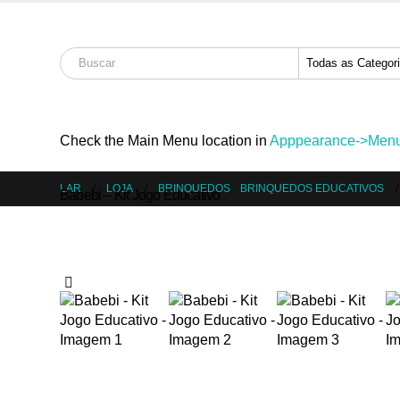
Bem vindo à Sap
Check the Main Menu location in
Apppearance->Menus
LAR
LOJA
BRINQUEDOS
,
BRINQUEDOS EDUCATIVOS
Babebi – Kit Jogo Educativo