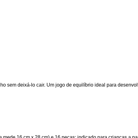
o sem deixá-lo cair. Um jogo de equilíbrio ideal para desenvolv
e mede 16 cm x 28 cm) e 16 peças; indicado para crianças a par