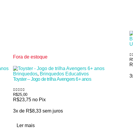
B
U
Fora de estoque
R
0
R
Brinquedos
,
Brinquedos Educativos
3
Toyster – Jogo de trilha Avengers 6+ anos
R$
25,00
0
de 5
R$
23,75
no Pix
3x de
R$
8,33
sem juros
Ler mais