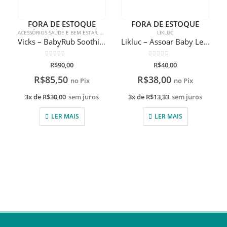
FORA DE ESTOQUE
FORA DE ESTOQUE
ACESSÓRIOS SAÚDE E BEM ESTAR
,
SAÚDE E BEM ESTAR
LIKLUC
Vicks – BabyRub Soothing Ointment
Likluc – Assoar Baby Lenços Umedecidos
0
de 5
0
de 5
R$
90,00
R$
40,00
R$
85,50
R$
38,00
no Pix
no Pix
3x de
R$
30,00
sem juros
3x de
R$
13,33
sem juros
LER MAIS
LER MAIS