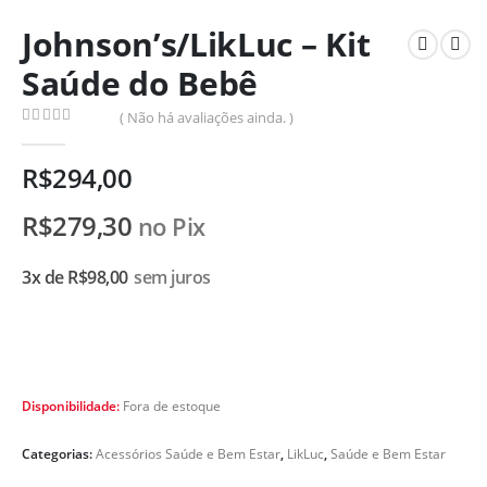
Johnson’s/LikLuc – Kit
Saúde do Bebê
( Não há avaliações ainda. )
0
de 5
R$
294,00
R$
279,30
no Pix
3x de
R$
98,00
sem juros
Disponibilidade:
Fora de estoque
Categorias:
Acessórios Saúde e Bem Estar
,
LikLuc
,
Saúde e Bem Estar