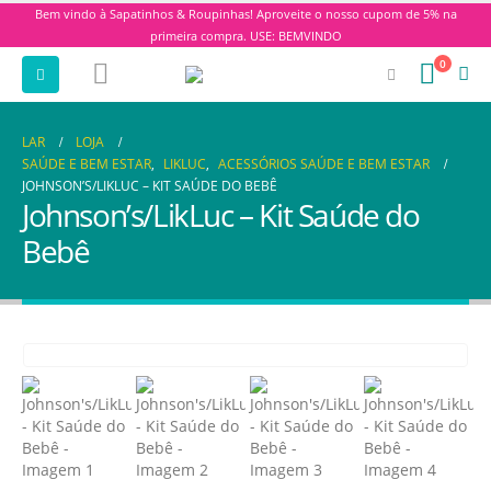
Bem vindo à Sapatinhos & Roupinhas! Aproveite o nosso cupom de 5% na
primeira compra. USE: BEMVINDO
0
LAR
LOJA
SAÚDE E BEM ESTAR
,
LIKLUC
,
ACESSÓRIOS SAÚDE E BEM ESTAR
JOHNSON’S/LIKLUC – KIT SAÚDE DO BEBÊ
Johnson’s/LikLuc – Kit Saúde do
Bebê