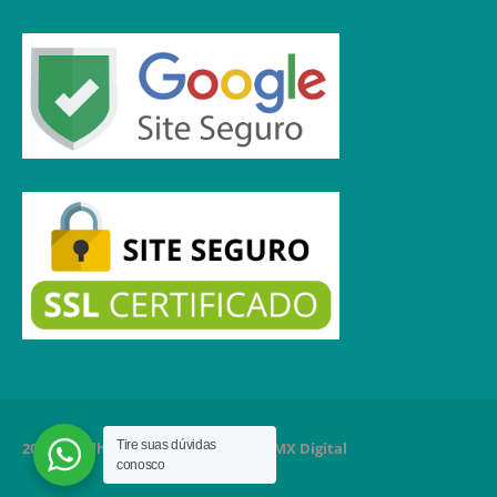
Tire suas dúvidas
2020 Orgulhosamente criado por MMX Digital
conosco