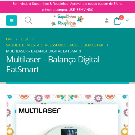
Bem vindo à Sapatinhos & Roupinhas! Aproveite o nosso cupom de 5% na
primeira compra. USE: BEMVINDO
0
LAR
LOJA
SAÚDE E BEM ESTAR
,
ACESSÓRIOS SAÚDE E BEM ESTAR
MULTILASER – BALANÇA DIGITAL EATSMART
Multilaser – Balança Digital
EatSmart