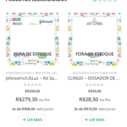
FORA DE ESTOQUE
FORA DE ESTOQUE
ACESSÓRIOS SAÚDE E BEM ESTAR
,
LIKLUC
,
SAÚDE E BEM ESTAR
ACESSÓRIOS SAÚDE E BEM ESTAR
Johnson’s/LikLuc – Kit Saúde do Bebê
CLINGO – DOSADOR DE MEDICAMENTOS COM COPO
0
de 5
0
de 5
R$
294,00
R$
30,00
R$
279,30
R$
28,50
no Pix
no Pix
3x de
R$
98,00
sem juros
3x de
R$
10,00
sem juros
LER MAIS
LER MAIS