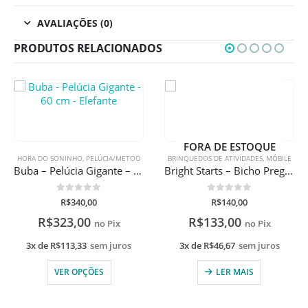
AVALIAÇÕES (0)
PRODUTOS RELACIONADOS
FORA DE ESTOQUE
HORA DO SONINHO
,
PELÚCIA/METOO
BRINQUEDOS DE ATIVIDADES
,
MÓBILE
Buba – Pelúcia Gigante – 60 cm – Elefante
Bright Starts – Bicho Preguiça Pelúcia
0
de 5
0
de 5
R$
340,00
R$
140,00
R$
323,00
R$
133,00
no Pix
no Pix
3x de
R$
113,33
sem juros
3x de
R$
46,67
sem juros
VER OPÇÕES
LER MAIS