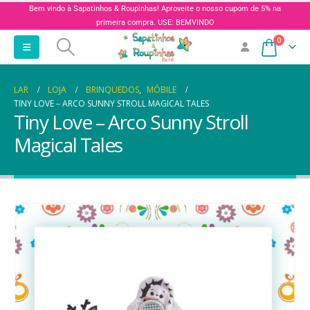
Bem vindo à Sapatinhos & Roupinhas! Aproveite o nosso cupom de 5% na
primeira compra. USE: BEMVINDO
0
LAR
LOJA
BRINQUEDOS
,
MÓBILE
TINY LOVE – ARCO SUNNY STROLL MAGICAL TALES
Tiny Love – Arco Sunny Stroll
Magical Tales