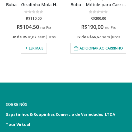
Buba – Girafinha Mola Happy Zoo +3m
Buba – Móbile para Carrinho Animal Fun +3m
0
de 5
0
de 5
R$
110,00
R$
200,00
R$
104,50
R$
190,00
no Pix
no Pix
3x de
R$
36,67
sem juros
3x de
R$
66,67
sem juros
LER MAIS
ADICIONAR AO CARRINHO
SOBRE NÓS
Sapatinhos & Roupinhas Comercio de Variedades LTDA
Tour Virtual