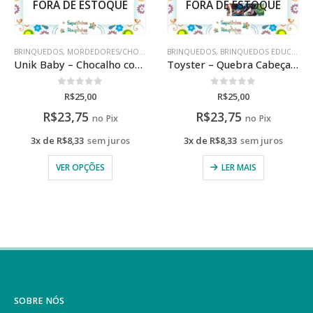
FORA DE ESTOQUE
FORA DE ESTOQUE
BRINQUEDOS
,
MORDEDORES/CHOCALHOS
BRINQUEDOS
,
BRINQUEDOS EDUCATIVOS
Unik Baby – Chocalho com Mordedor
Toyster – Quebra Cabeça Avengers 100 Peças 6+ anos
0
de 5
0
de 5
R$
25,00
R$
25,00
R$
23,75
R$
23,75
no Pix
no Pix
3x de
R$
8,33
sem juros
3x de
R$
8,33
sem juros
VER OPÇÕES
LER MAIS
SOBRE NÓS