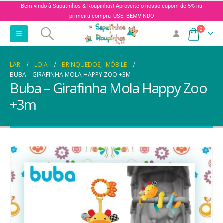
Bem vindo à Sapatinhos & Roupinhas! Aproveite o nosso cupom de 5% na
primeira compra. USE: BEMVINDO
0
LAR
LOJA
BRINQUEDOS
,
MÓBILE
BUBA – GIRAFINHA MOLA HAPPY ZOO +3M
Buba – Girafinha Mola Happy Zoo
+3m