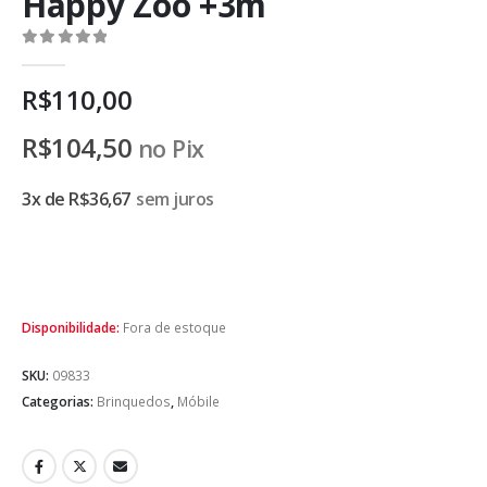
Happy Zoo +3m
0
de 5
R$
110,00
R$
104,50
no Pix
3x de
R$
36,67
sem juros
Disponibilidade:
Fora de estoque
SKU:
09833
Categorias:
Brinquedos
,
Móbile