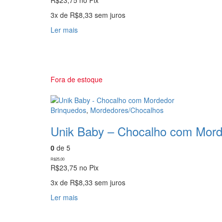
3x de
R$
8,33
sem juros
Ler mais
Fora de estoque
Brinquedos
,
Mordedores/Chocalhos
Unik Baby – Chocalho com Mor
0
de 5
R$
25,00
R$
23,75
no Pix
3x de
R$
8,33
sem juros
Ler mais