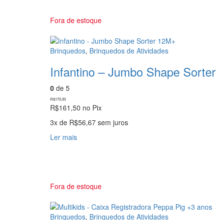
variantes.
As
Fora de estoque
opções
podem
ser
Brinquedos
,
Brinquedos de Atividades
escolhidas
Infantino – Jumbo Shape Sorte
na
página
0
de 5
do
produto
R$
170,00
R$
161,50
no Pix
3x de
R$
56,67
sem juros
Ler mais
Fora de estoque
Brinquedos
,
Brinquedos de Atividades