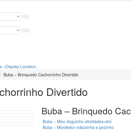
osso cupom de 5% na primeira compra. USE: BEMVINDO
->Display Location
.
Buba – Brinquedo Cachorrinho Divertido
horrinho Divertido
Buba – Brinquedo Cach
Buba – Meu doguinho atividades+6m
Buba – Mordedor mãozinha e pezinho