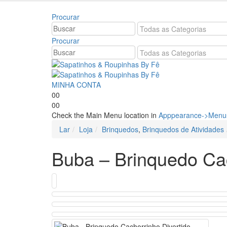
Bem vindo à Sapatinhos & Roupinhas! Aproveite o n
Procurar
Procurar
MINHA CONTA
0
0
0
0
Check the Main Menu location in
Apppearance->Menus
Lar
Loja
Brinquedos
,
Brinquedos de Atividades
Buba – Brinquedo Cac