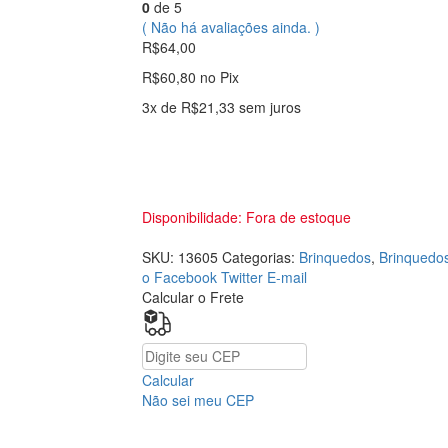
0
de 5
( Não há avaliações ainda. )
R$
64,00
R$
60,80
no Pix
3x de
R$
21,33
sem juros
Disponibilidade:
Fora de estoque
SKU:
13605
Categorias:
Brinquedos
,
Brinquedos
o Facebook
Twitter
E-mail
Calcular o Frete
Calcular
Não sei meu CEP