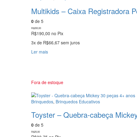
Multikids – Caixa Registradora 
0
de 5
R$
200,00
R$
190,00
no Pix
3x de
R$
66,67
sem juros
Ler mais
Fora de estoque
Brinquedos
,
Brinquedos Educativos
Toyster – Quebra-cabeça Micke
0
de 5
R$
25,00
R$
23,75
no Pix