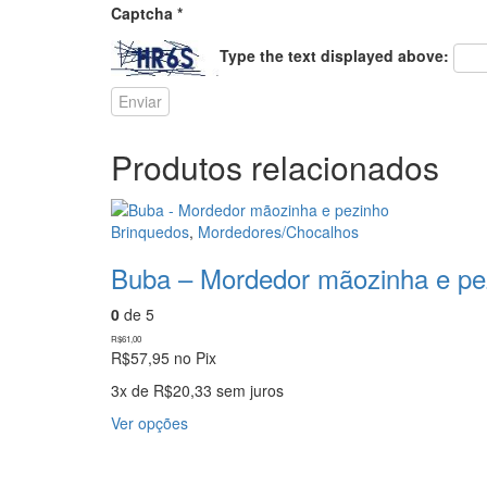
Captcha
*
Type the text displayed above:
Produtos relacionados
Brinquedos
,
Mordedores/Chocalhos
Buba – Mordedor mãozinha e pe
0
de 5
R$
61,00
R$
57,95
no Pix
3x de
R$
20,33
sem juros
Este
Ver opções
produto
tem
várias