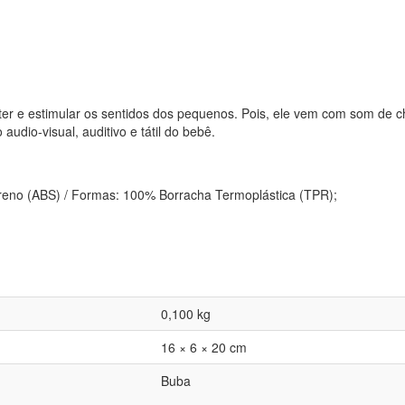
ter e estimular os sentidos dos pequenos. Pois, ele vem com som de ch
udio-visual, auditivo e tátil do bebê.
tireno (ABS) / Formas: 100% Borracha Termoplástica (TPR);
0,100 kg
16 × 6 × 20 cm
Buba