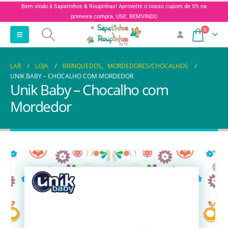
Bem vindo à Sapatinhos & Roupinhas! Aproveite o nosso cupom de 5% na
primeira compra. USE: BEMVINDO
0
LAR
LOJA
BRINQUEDOS
,
MORDEDORES/CHOCALHOS
UNIK BABY – CHOCALHO COM MORDEDOR
Unik Baby – Chocalho com
Mordedor