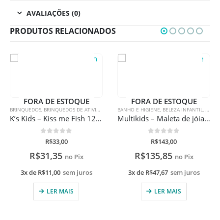
AVALIAÇÕES (0)
PRODUTOS RELACIONADOS
ESTOQUE
FORA DE ESTOQUE
FORA DE E
OS DE ATIVIDADES
BANHO E HIGIENE
,
BELEZA INFANTIL
,
BRINQUEDOS
BRINQUEDOS
,
BRINQUEDOS DE A
,
BRINQUEDOS
K’s Kids – Kiss me Fish 12-18M
Multikids – Maleta de jóias Peppa Pig
5
0
de 5
0
de 5
00
R$
143,00
R$
170,0
5
R$
135,85
R$
161,50
no Pix
no Pix
sem juros
3x de
R$
47,67
sem juros
3x de
R$
56,67
s
MAIS
LER MAIS
LER M