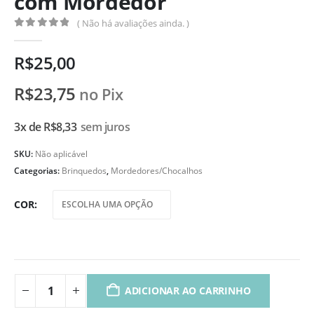
com Mordedor
( Não há avaliações ainda. )
0
de 5
R$
25,00
R$
23,75
no Pix
3x de
R$
8,33
sem juros
SKU:
Não aplicável
Categorias:
Brinquedos
,
Mordedores/Chocalhos
COR
ADICIONAR AO CARRINHO