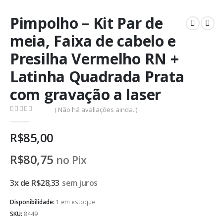
Pimpolho – Kit Par de
meia, Faixa de cabelo e
Presilha Vermelho RN +
Latinha Quadrada Prata
com gravação a laser
( Não há avaliações ainda. )
0
de 5
R$
85,00
R$
80,75
no Pix
3x de
R$
28,33
sem juros
Disponibilidade:
1 em estoque
SKU:
8449