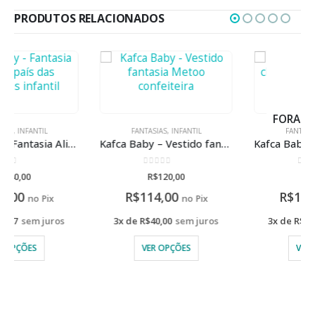
PRODUTOS RELACIONADOS
FORA DE ESTOQUE
FANTASIAS
,
INFANTIL
FANTASIAS
,
INFANTIL
Kafca Baby – Vestido fantasia Metoo confeiteira
Kafca Baby – Fantasia chapeuzinho Vermelho
0
de 5
0
de 5
R$
120,00
R$
130,00
R$
114,00
R$
123,50
no Pix
no Pix
3x de
R$
40,00
sem juros
3x de
R$
43,33
sem juros
VER OPÇÕES
VER OPÇÕES