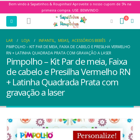
Bem vindo à Sapatinhos & Roupinhas! Aproveite o nosso cupom de 5% na
primeira compra. USE: BEMVINDO
0
LAR
LOJA
INFANTIL
,
MEIAS
,
ACESSÓRIOS BEBÊS
PIMPOLHO – KIT PAR DE MEIA, FAIXA DE CABELO E PRESILHA VERMELHO
RN + LATINHA QUADRADA PRATA COM GRAVAÇÃO A LASER
Pimpolho – Kit Par de meia, Faixa
de cabelo e Presilha Vermelho RN
+ Latinha Quadrada Prata com
gravação a laser