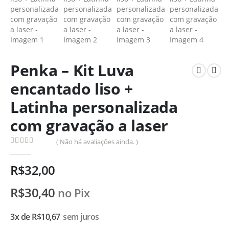
Penka – Kit Luva
encantado liso +
Latinha personalizada
com gravação a laser
( Não há avaliações ainda. )
0
de 5
R$
32,00
R$
30,40
no Pix
3x de
R$
10,67
sem juros