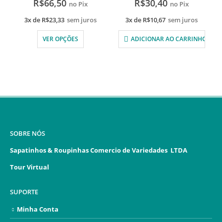
R$
66,50
R$
30,40
no Pix
no Pix
3x de
R$
23,33
sem juros
3x de
R$
10,67
sem juros
VER OPÇÕES
ADICIONAR AO CARRINHO
SOBRE NÓS
Sapatinhos & Roupinhas Comercio de Variedades LTDA
Tour Virtual
SUPORTE
Minha Conta