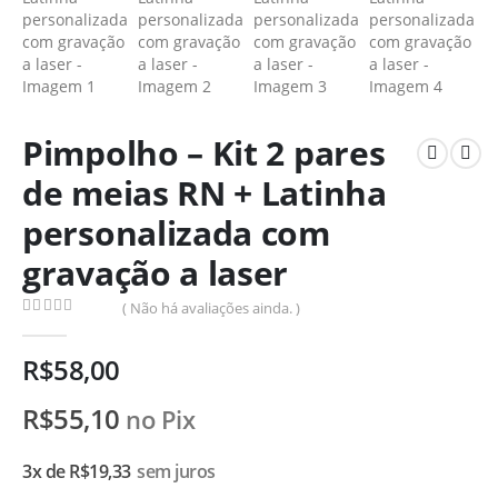
Pimpolho – Kit 2 pares
de meias RN + Latinha
personalizada com
gravação a laser
( Não há avaliações ainda. )
0
de 5
R$
58,00
R$
55,10
no Pix
3x de
R$
19,33
sem juros