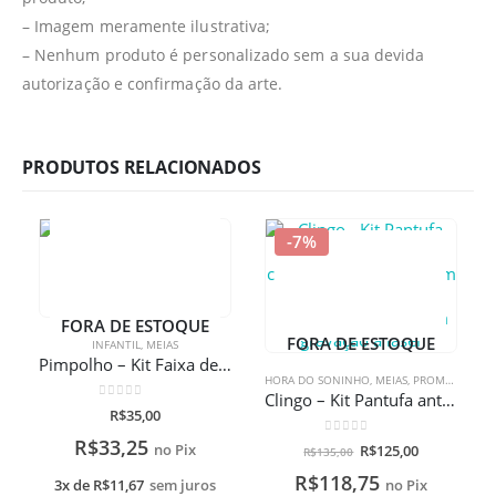
– Imagem meramente ilustrativa;
– Nenhum produto é personalizado sem a sua devida
autorização e confirmação da arte.
PRODUTOS RELACIONADOS
-7%
FORA DE ESTOQUE
FORA DE ESTOQUE
INFANTIL
,
MEIAS
Pimpolho – Kit Faixa de Cabelo e Meia Sapatilha
HORA DO SONINHO
,
MEIAS
,
PROMOÇÕES
Clingo – Kit Pantufa antiderrapante com chocalho + Naninha com mordedor + Lata alta redonda com alça com gravação a laser
0
de 5
R$
35,00
R$
33,25
0
de 5
no Pix
R$
125,00
R$
135,00
R$
118,75
3x de
R$
11,67
sem juros
no Pix