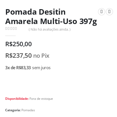
Pomada Desitin
Amarela Multi-Uso 397g
( Não há avaliações ainda. )
0
de 5
R$
250,00
R$
237,50
no Pix
3x de
R$
83,33
sem juros
Disponibilidade:
Fora de estoque
Categoria:
Pomadas