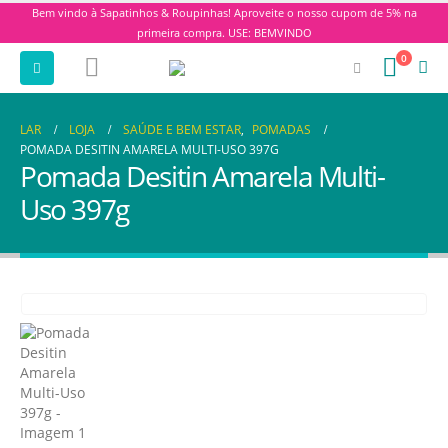
Bem vindo à Sapatinhos & Roupinhas! Aproveite o nosso cupom de 5% na
primeira compra. USE: BEMVINDO
0
LAR
LOJA
SAÚDE E BEM ESTAR
,
POMADAS
POMADA DESITIN AMARELA MULTI-USO 397G
Pomada Desitin Amarela Multi-
Uso 397g