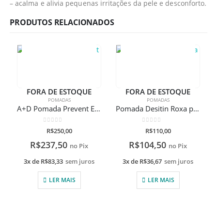
– acalma e alivia pequenas irritações da pele e desconforto.
PRODUTOS RELACIONADOS
FORA DE ESTOQUE
FORA DE ESTOQUE
POMADAS
POMADAS
A+D Pomada Prevent Em Pote Com 454g
Pomada Desitin Roxa para Assaduras 113g
0
de 5
0
de 5
R$
250,00
R$
110,00
R$
237,50
R$
104,50
no Pix
no Pix
3x de
R$
83,33
sem juros
3x de
R$
36,67
sem juros
LER MAIS
LER MAIS