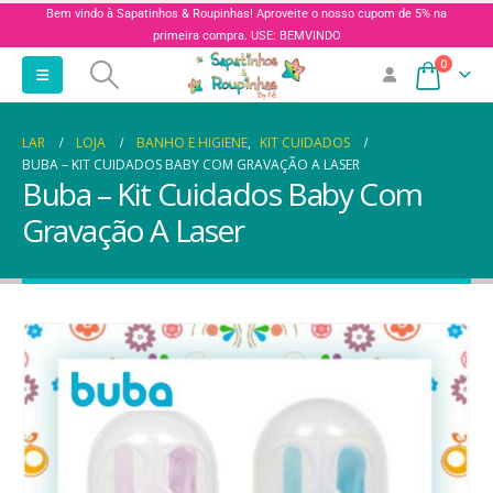
Bem vindo à Sapatinhos & Roupinhas! Aproveite o nosso cupom de 5% na
primeira compra. USE: BEMVINDO
0
LAR
LOJA
BANHO E HIGIENE
,
KIT CUIDADOS
BUBA – KIT CUIDADOS BABY COM GRAVAÇÃO A LASER
Buba – Kit Cuidados Baby Com
Gravação A Laser