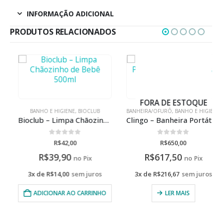
INFORMAÇÃO ADICIONAL
PRODUTOS RELACIONADOS
FORA DE ESTOQUE
BANHO E HIGIENE
,
BIOCLUB
BANHEIRA/OFURÔ
,
BANHO E HIGIENE
Bioclub – Limpa Chãozinho de Bebê 500ml
Clingo – Banheira Portátil Dobrável Cinza
0
de 5
0
de 5
R$
42,00
R$
650,00
R$
39,90
R$
617,50
no Pix
no Pix
3x de
R$
14,00
sem juros
3x de
R$
216,67
sem juros
ADICIONAR AO CARRINHO
LER MAIS