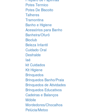
Potes Termico
Potes De Biscoito
Talheres
Tramontina
Banho e Higiene
Acessórios para Banho
Banheira/Ofurô
Bioclub
Beleza Infantil
Cuidado Oral
Desfralde
Iaé
kit Cuidados
Kit Higiene
Brinquedos
Brinquedos Banho/Praia
Brinquedos de Atividades
Brinquedos Educativos
Cadeiras e Balanços
Móbile
Mordedores/Chocalhos
Pelúcia/Metoo