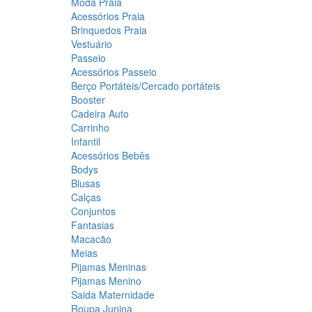
Moda Praia
Acessórios Praia
Brinquedos Praia
Vestuário
Passeio
Acessórios Passeio
Berço Portáteis/Cercado portáteis
Booster
Cadeira Auto
Carrinho
Infantil
Acessórios Bebês
Bodys
Blusas
Calças
Conjuntos
Fantasias
Macacão
Meias
Pijamas Meninas
Pijamas Menino
Saida Maternidade
Roupa Junina