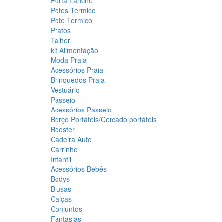
Porta Lanche
Potes Termico
Pote Termico
Pratos
Talher
kit Alimentação
Moda Praia
Acessórios Praia
Brinquedos Praia
Vestuário
Passeio
Acessórios Passeio
Berço Portáteis/Cercado portáteis
Booster
Cadeira Auto
Carrinho
Infantil
Acessórios Bebês
Bodys
Blusas
Calças
Conjuntos
Fantasias