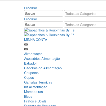
Bem vindo à Sapat
Procurar
Procurar
MINHA CONTA
0
0
0
0
Alimentação
Acessórios Alimentação
Babador
Cadeiras de Alimentação
Chupetas
Copos
Garrafas Térmicas
Kit Alimentação
Mamadeiras
Bicos
Pratos e Bowls
Preparo de Papinhas