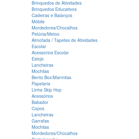
Brinquedos de Atividades
Brinquedos Educativos
Cadeiras e Balanços
Móbile
Mordedores/Chocalhos
Pelúcia/Metoo
Almofada / Tapetes de Atividades
Escolar
Acessorios Escolar
Estojo
Lancheiras
Mochilas
Bento Box\Marmitas
Papelaria
Linha Skip Hop
Acessórios
Babador
Copos
Lancheiras
Garrafas
Mochilas
Mordedores/Chocalhos