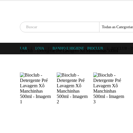
Bem vindo à 
LAR
LOJA
BANHO E HIGIENE
,
BIOCLUB
BIOCLUB – 
Bioclub – Detergente Pré Lavagem Xô Manchinhas 500ml