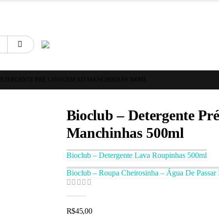
Sapatinhos & Roupinhas! Aproveite o nosso cupom de 5% na primeira compra. 
DETERGENTE PRÉ LAVAGEM XÔ MANCHINHAS 500ML
Bioclub – Detergente P
Manchinhas 500ml
Bioclub – Detergente Lava Roupinhas 500ml
Bioclub – Roupa Cheirosinha – Água De Passar
0
de 5
R$
45,00