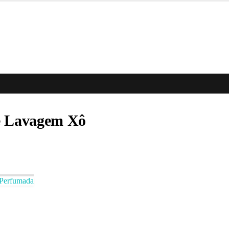
USE: BEMVINDO
ré Lavagem Xô
 Perfumada