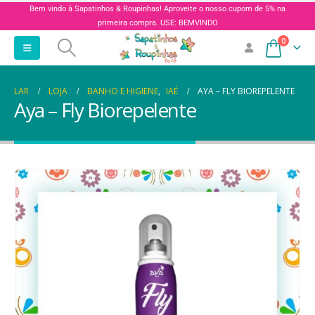
Bem vindo à Sapatinhos & Roupinhas! Aproveite o nosso cupom de 5% na
primeira compra. USE: BEMVINDO
0
LAR
LOJA
BANHO E HIGIENE
,
IAÉ
AYA – FLY BIOREPELENTE
Aya – Fly Biorepelente