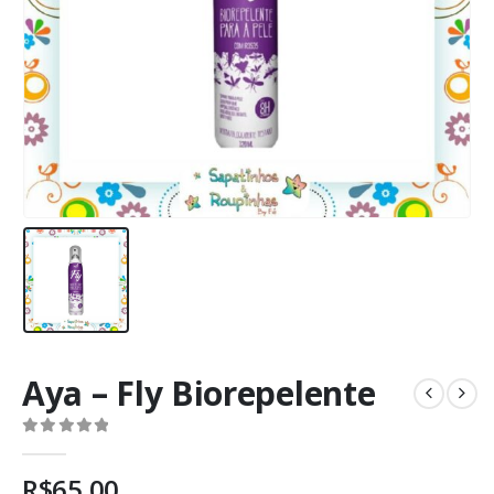
Aya – Fly Biorepelente
0
de 5
R$
65,00