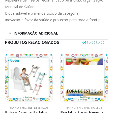
Repelente de insetos recomendado pela OMS, organização
Mundial de Saúde.
Bioderadável e o menos tóxico da categoria.
Inovação a favor da saúde e proteção para toda a família.
INFORMAÇÃO ADICIONAL
PRODUTOS RELACIONADOS
FORA DE ESTOQUE
BANHO E HIGIENE
,
DESFRALDE
BANHO E HIGIENE
,
BIOCLUB
Buba – Assento Redutor Com Escada
Bioclub – Spray Higienizador para Superfícies – Álcool 70% – 300ml