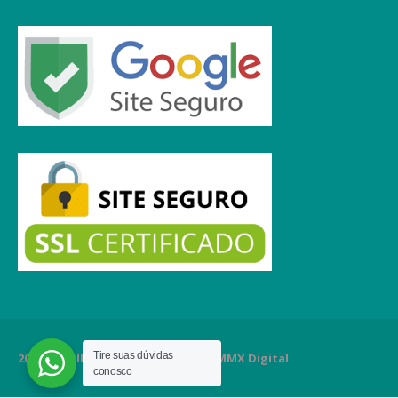
Tire suas dúvidas
2020 Orgulhosamente criado por MMX Digital
conosco