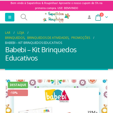
Bem vindo à Sapatinhos & Roupinhas! Aproveite o nosso cupom de 5% na
primeira compra. USE: BEMVINDO
0
LAR
LOJA
BRINQUEDOS
,
BRINQUEDOS DE ATIVIDADES
,
PROMOÇÕES
BABEBI – KIT BRINQUEDOS EDUCATIVOS
Babebi – Kit Brinquedos
Educativos
DESTAQUE
-10%