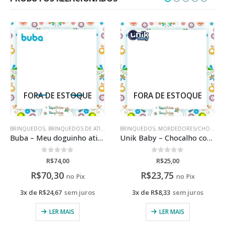
FORA DE ESTOQUE
FORA DE ESTOQUE
BRINQUEDOS
,
BRINQUEDOS DE ATIVIDADES
BRINQUEDOS
,
MORDEDORES/CHOCALHOS
Buba – Meu doguinho atividades+6m
Unik Baby – Chocalho com Mordedor
0
de 5
0
de 5
R$
74,00
R$
25,00
R$
70,30
R$
23,75
no Pix
no Pix
3x de
R$
24,67
sem juros
3x de
R$
8,33
sem juros
LER MAIS
LER MAIS