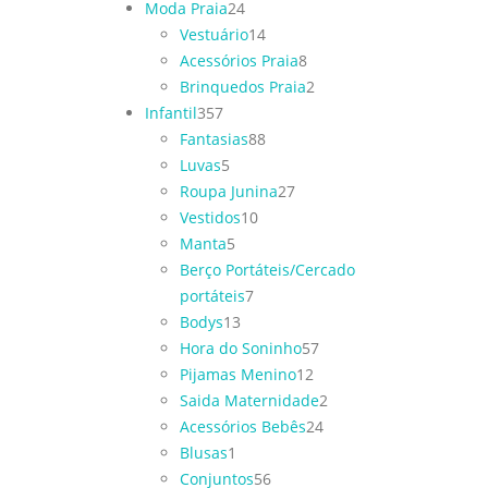
Moda Praia
24
Vestuário
14
Acessórios Praia
8
Brinquedos Praia
2
Infantil
357
Fantasias
88
Luvas
5
Roupa Junina
27
Vestidos
10
Manta
5
Berço Portáteis/Cercado
portáteis
7
Bodys
13
Hora do Soninho
57
Pijamas Menino
12
Saida Maternidade
2
Acessórios Bebês
24
Blusas
1
Conjuntos
56