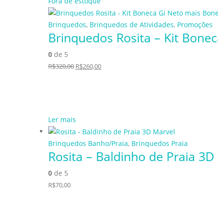
Fora de estoque
Brinquedos
,
Brinquedos de Atividades
,
Promoções
Brinquedos Rosita – Kit Bone
0
de 5
R$
320,00
R$
260,00
Ler mais
Brinquedos Banho/Praia
,
Brinquedos Praia
Rosita – Baldinho de Praia 3D
0
de 5
R$
70,00