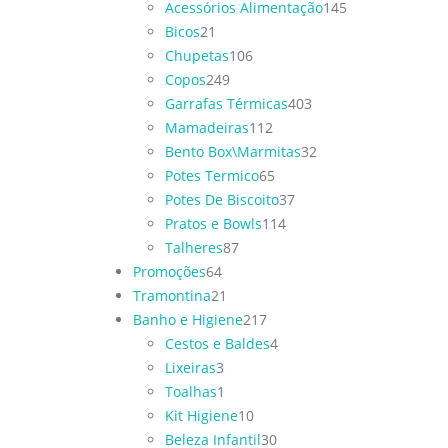
Acessórios Alimentação
145
Bicos
21
Chupetas
106
Copos
249
Garrafas Térmicas
403
Mamadeiras
112
Bento Box\Marmitas
32
Potes Termico
65
Potes De Biscoito
37
Pratos e Bowls
114
Talheres
87
Promoções
64
Tramontina
21
Banho e Higiene
217
Cestos e Baldes
4
Lixeiras
3
Toalhas
1
Kit Higiene
10
Beleza Infantil
30