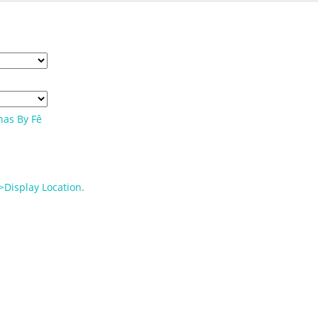
sso cupom de 5% na primeira compra. USE: BEMVINDO
Display Location
.