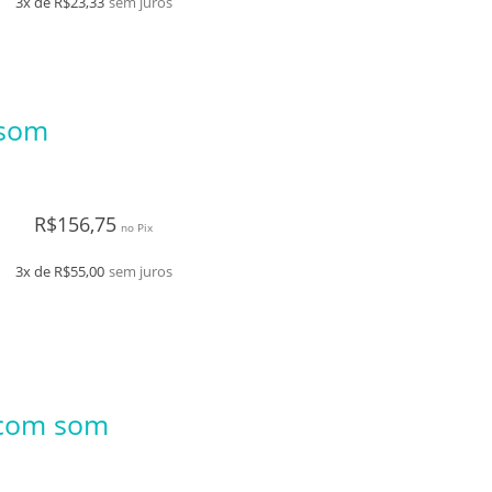
3x de
R$
23,33
sem juros
 som
R$
156,75
no Pix
3x de
R$
55,00
sem juros
 com som