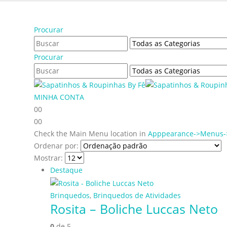
Bem vindo à Sapatinhos & Roupinhas! Aproveite o no
Procurar
Procurar
MINHA CONTA
0
0
0
0
Check the Main Menu location in
Apppearance->Menus->
Ordenar por:
Mostrar:
Destaque
Brinquedos
,
Brinquedos de Atividades
Rosita – Boliche Luccas Neto
0
de 5