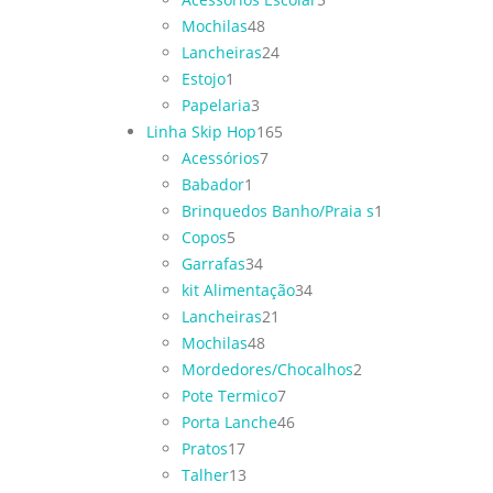
Mochilas
48
Lancheiras
24
Estojo
1
Papelaria
3
Linha Skip Hop
165
Acessórios
7
Babador
1
Brinquedos Banho/Praia s
1
Copos
5
Garrafas
34
kit Alimentação
34
Lancheiras
21
Mochilas
48
Mordedores/Chocalhos
2
Pote Termico
7
Porta Lanche
46
Pratos
17
Talher
13