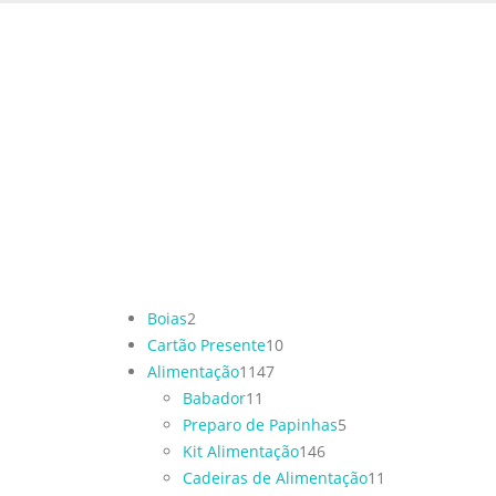
Boias
2
Cartão Presente
10
Alimentação
1147
Babador
11
Preparo de Papinhas
5
Kit Alimentação
146
Cadeiras de Alimentação
11