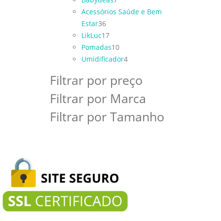
Acessórios Saúde e Bem
Estar
36
LikLuc
17
Pomadas
10
Umidificador
4
Filtrar por preço
Filtrar por Marca
Filtrar por Tamanho