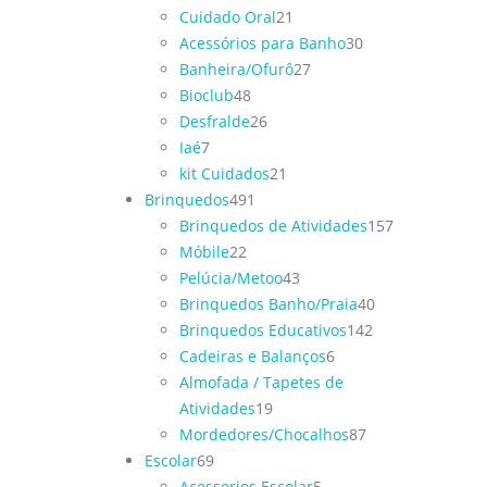
Cuidado Oral
21
Acessórios para Banho
30
Banheira/Ofurô
27
Bioclub
48
Desfralde
26
Iaé
7
kit Cuidados
21
Brinquedos
491
Brinquedos de Atividades
157
Móbile
22
Pelúcia/Metoo
43
Brinquedos Banho/Praia
40
Brinquedos Educativos
142
Cadeiras e Balanços
6
Almofada / Tapetes de
Atividades
19
Mordedores/Chocalhos
87
Escolar
69
Acessorios Escolar
5