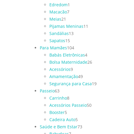
Edredom
1
Macacão
7
Meias
21
Pijamas Meninas
11
Sandálias
13
Sapatos
15
Para Mamães
104
Babás Eletrônicas
4
Bolsa Maternidade
26
Acessórios
9
Amamentação
49
Segurança para Casa
19
Passeio
63
Carrinho
8
Acessórios Passeio
50
Booster
5
Cadeira Auto
5
Saúde e Bem Estar
73
Babydeas
7