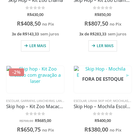
Skip Hop – Kit Zoo Lhama
Skip Hop – Kit Zoo Lhama com gravação a laser
0
de 5
0
de 5
R$
430,00
R$
850,00
R$
408,50
R$
807,50
no Pix
no Pix
3x de
R$
143,33
sem juros
3x de
R$
283,33
sem juros
LER MAIS
LER MAIS
-2%
FORA DE ESTOQUE
ESCOLAR
,
GARRAFAS
,
LANCHEIRAS
,
LANCHEIRAS
ESCOLAR
,
LINHA SKIP HOP
,
LINHA SKIP HOP
,
MOCHILAS
,
MOCHILAS
,
MOCHILAS
,
MOCH
,
PO
Skip hop – Kit Zoo Macaco com gravação a laser
Skip Hop – Mochila Escolar Spark Style Arco-Íris
0
de 5
0
de 5
R$
685,00
R$
400,00
R$
700,00
R$
650,75
R$
380,00
no Pix
no Pix