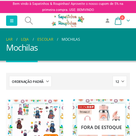
Bem vindo à Sapatinhos & Roupinhas! Aproveite o nosso cupom de 5% na
primeira compra. USE: BEMVINDO
0
LAR
LOJA
ESCOLAR
MOCHILAS
Mochilas
FORA DE ESTOQUE