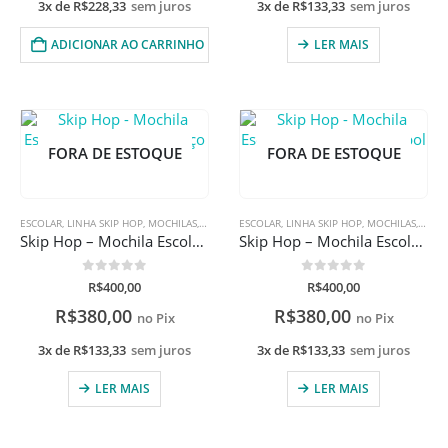
3x de
R$
228,33
sem juros
3x de
R$
133,33
sem juros
ADICIONAR AO CARRINHO
LER MAIS
FORA DE ESTOQUE
FORA DE ESTOQUE
ESCOLAR
,
LINHA SKIP HOP
,
MOCHILAS
,
MOCHILAS
ESCOLAR
,
LINHA SKIP HOP
,
MOCHILAS
,
MOCH
Skip Hop – Mochila Escolar Spark Style Espaço
Skip Hop – Mochila Escolar Spark Style Futebol
0
de 5
0
de 5
R$
400,00
R$
400,00
R$
380,00
R$
380,00
no Pix
no Pix
3x de
R$
133,33
sem juros
3x de
R$
133,33
sem juros
LER MAIS
LER MAIS