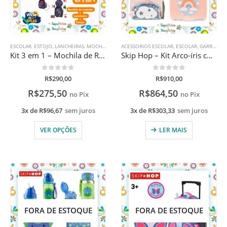
ESCOLAR
,
ESTOJO
,
LANCHEIRAS
,
MOCHILAS
ACESSORIOS ESCOLAR
,
ESCOLAR
,
GARRAFAS
,
Kit 3 em 1 – Mochila de Rodinha + Lancheira + Estojo de Personagens
Skip Hop – Kit Arco-íris com gravação a laser
0
de 5
0
de 5
R$
290,00
R$
910,00
R$
275,50
R$
864,50
no Pix
no Pix
3x de
R$
96,67
sem juros
3x de
R$
303,33
sem juros
VER OPÇÕES
LER MAIS
FORA DE ESTOQUE
FORA DE ESTOQUE