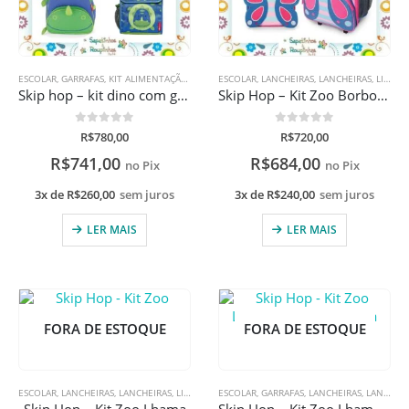
ESCOLAR
,
GARRAFAS
,
KIT ALIMENTAÇÃO
,
LANCHEIRAS
ESCOLAR
,
LANCHEIRAS
,
LANCHEIRAS
,
LINHA SKIP HOP
,
LANCHEIRAS
,
LINHA SKIP HOP
,
MOCH
Skip hop – kit dino com gravação a laser
Skip Hop – Kit Zoo Borboleta 3+
0
de 5
0
de 5
R$
780,00
R$
720,00
R$
741,00
R$
684,00
no Pix
no Pix
3x de
R$
260,00
sem juros
3x de
R$
240,00
sem juros
LER MAIS
LER MAIS
FORA DE ESTOQUE
FORA DE ESTOQUE
ESCOLAR
,
LANCHEIRAS
,
LANCHEIRAS
,
LINHA SKIP HOP
ESCOLAR
,
MOCHILAS
,
GARRAFAS
,
MOCHILAS
,
LANCHEIRAS
,
LANCHEIRAS