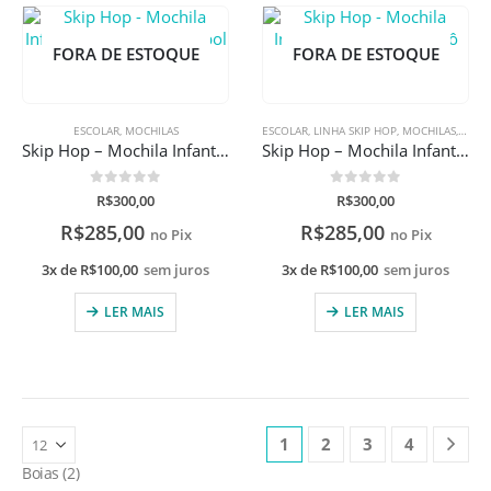
FORA DE ESTOQUE
FORA DE ESTOQUE
ESCOLAR
,
MOCHILAS
ESCOLAR
,
LINHA SKIP HOP
,
MOCHILAS
,
MOCH
Skip Hop – Mochila Infantil Spark Style Futebol
Skip Hop – Mochila Infantil Spark Style Robô
0
de 5
0
de 5
R$
300,00
R$
300,00
R$
285,00
R$
285,00
no Pix
no Pix
3x de
R$
100,00
sem juros
3x de
R$
100,00
sem juros
LER MAIS
LER MAIS
1
2
3
4
Boias
2