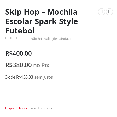
Skip Hop – Mochila
Escolar Spark Style
Futebol
( Não há avaliações ainda. )
0
de 5
R$
400,00
R$
380,00
no Pix
3x de
R$
133,33
sem juros
Disponibilidade:
Fora de estoque