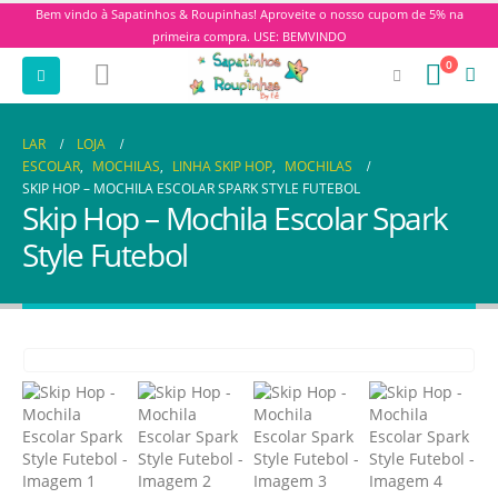
Bem vindo à Sapatinhos & Roupinhas! Aproveite o nosso cupom de 5% na
primeira compra. USE: BEMVINDO
0
LAR
LOJA
ESCOLAR
,
MOCHILAS
,
LINHA SKIP HOP
,
MOCHILAS
SKIP HOP – MOCHILA ESCOLAR SPARK STYLE FUTEBOL
Skip Hop – Mochila Escolar Spark
Style Futebol