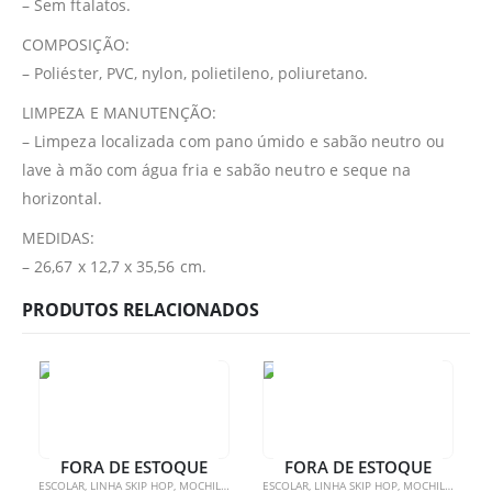
– Sem ftalatos.
COMPOSIÇÃO:
– Poliéster, PVC, nylon, polietileno, poliuretano.
LIMPEZA E MANUTENÇÃO:
– Limpeza localizada com pano úmido e sabão neutro ou
lave à mão com água fria e sabão neutro e seque na
horizontal.
MEDIDAS:
– 26,67 x 12,7 x 35,56 cm.
PRODUTOS RELACIONADOS
FORA DE ESTOQUE
FORA DE ESTOQUE
ESCOLAR
,
LINHA SKIP HOP
,
MOCHILAS
,
MOCHILAS
ESCOLAR
,
LINHA SKIP HOP
,
MOCHILAS
,
MOCH