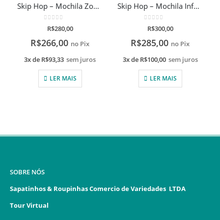
Skip Hop – Mochila Zoo Tubarão
Skip Hop – Mochila Infantil Unicórnio
0
de 5
0
de 5
R$
280,00
R$
300,00
R$
266,00
R$
285,00
no Pix
no Pix
3x de
R$
93,33
sem juros
3x de
R$
100,00
sem juros
LER MAIS
LER MAIS
SOBRE NÓS
Sapatinhos & Roupinhas Comercio de Variedades LTDA
Tour Virtual