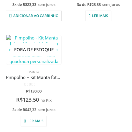
3x de
R$
23,33
sem juros
3x de
R$
23,33
sem juros
ADICIONAR AO CARRINHO
LER MAIS
FORA DE ESTOQUE
MANTA
Pimpolho – Kit Manta fotográfica de tricô com moldura para sinalizar a idade do bebê + Lata quadrada personalizada
0
de 5
R$
130,00
R$
123,50
no Pix
3x de
R$
43,33
sem juros
LER MAIS