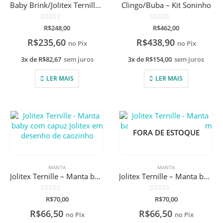
Baby Brink/Jolitex Ternille – Kit Mickey Mouse
Clingo/Buba – Kit Soninho
0
de 5
0
de 5
R$
248,00
R$
462,00
R$
235,60
R$
438,90
no Pix
no Pix
3x de
R$
82,67
sem juros
3x de
R$
154,00
sem juros
LER MAIS
LER MAIS
FORA DE ESTOQUE
MANTA
MANTA
Jolitex Ternille – Manta baby com capuz Jolitex em desenho de caozinho
Jolitex Ternille – Manta baby com capuz Jolitex em desenho de leãozinho
0
de 5
0
de 5
R$
70,00
R$
70,00
R$
66,50
R$
66,50
no Pix
no Pix