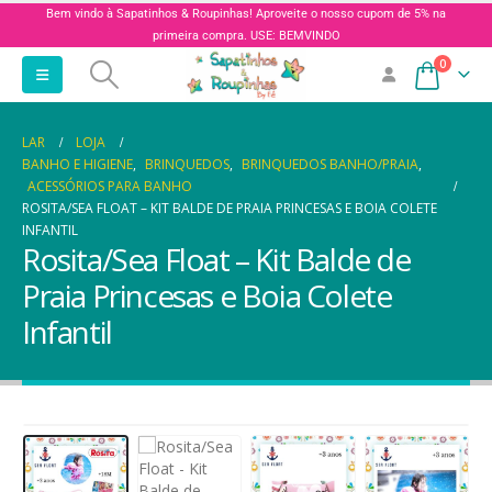
Bem vindo à Sapatinhos & Roupinhas! Aproveite o nosso cupom de 5% na
primeira compra. USE: BEMVINDO
0
LAR
LOJA
BANHO E HIGIENE
,
BRINQUEDOS
,
BRINQUEDOS BANHO/PRAIA
,
ACESSÓRIOS PARA BANHO
ROSITA/SEA FLOAT – KIT BALDE DE PRAIA PRINCESAS E BOIA COLETE
INFANTIL
Rosita/Sea Float – Kit Balde de
Praia Princesas e Boia Colete
Infantil