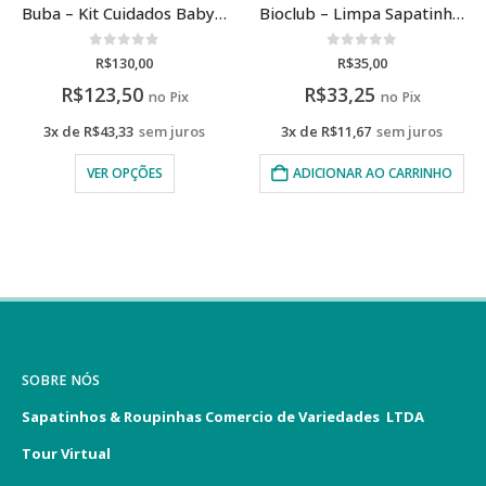
Buba – Kit Cuidados Baby Com Gravação A Laser
Bioclub – Limpa Sapatinhos orgânico 300ml
0
de 5
0
de 5
R$
130,00
R$
35,00
R$
123,50
R$
33,25
no Pix
no Pix
3x de
R$
43,33
sem juros
3x de
R$
11,67
sem juros
VER OPÇÕES
ADICIONAR AO CARRINHO
SOBRE NÓS
Sapatinhos & Roupinhas Comercio de Variedades LTDA
Tour Virtual