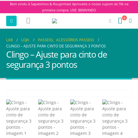
Bem vindo à Sapatinhos & Roupinhas! Aproveite o nosso cupom de 5% na
primeira compra. USE: BEMVINDO
0
LAR
LOJA
PASSEIO
,
ACESSÓRIOS PASSEIO
CLINGO – AJUSTE PARA CINTO DE SEGURANÇA 3 PONTOS
Clingo – Ajuste para cinto de
segurança 3 pontos