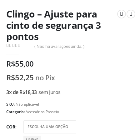
Clingo – Ajuste para
cinto de segurança 3
pontos
( Não há avaliações ainda. )
0
de 5
R$
55,00
R$
52,25
no Pix
3x de
R$
18,33
sem juros
SKU:
Não aplicável
Categoria:
Acessórios Passeio
COR
LIMPAR