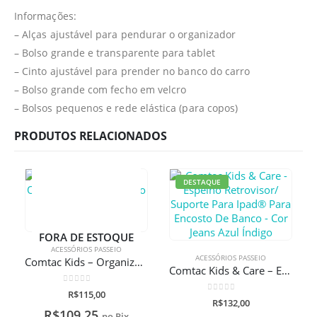
Informações:
– Alças ajustável para pendurar o organizador
– Bolso grande e transparente para tablet
– Cinto ajustável para prender no banco do carro
– Bolso grande com fecho em velcro
– Bolsos pequenos e rede elástica (para copos)
PRODUTOS RELACIONADOS
DESTAQUE
FORA DE ESTOQUE
ACESSÓRIOS PASSEIO
ACESSÓRIOS PASSEIO
Comtac Kids – Organizador para Banco de Carro
Comtac Kids & Care – Espelho Retrovisor/ Suporte Para Ipad® Para Encosto De Banco – Cor Jeans Azul Índigo
0
de 5
R$
115,00
0
de 5
R$
132,00
R$
109,25
no Pix