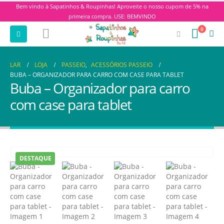
Bem vindo à Sapatinhos & Roupinhas! Aproveite o nosso cupom de 5% na
primeira compra. USE: BEMVINDO
0
LAR
LOJA
PASSEIO
,
ACESSÓRIOS PASSEIO
BUBA – ORGANIZADOR PARA CARRO COM CASE PARA TABLET
Buba – Organizador para carro
com case para tablet
DESTAQUE