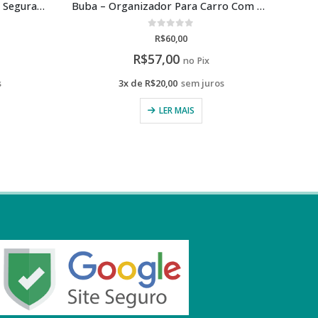
Buba – Organizador Para Carro Com Case Para Tablet
Safety 1st Protetor de Banco
0
de 5
R$
160,00
R$
152,00
no Pix
s
3x de
R$
53,33
sem juros
LER MAIS