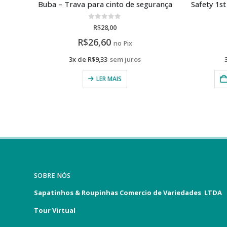
rança
Safety 1st – Adaptador de Cinto de Segurança para Gestantes
0
de 5
R$
129,00
R$
122,55
no Pix
3x de
R$
43,00
sem juros
ADICIONAR AO CARRINHO
SOBRE NÓS
Sapatinhos & Roupinhas Comercio de Variedades LTDA
Tour Virtual