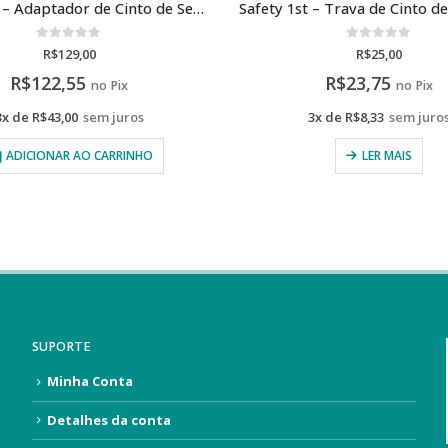
Safety 1st – Trava de Cinto de Segurança
0
de 5
0
de 5
R$
25,00
R$
60,00
R$
23,75
R$
57,00
no Pix
no Pix
3x de
R$
8,33
sem juros
3x de
R$
20,00
sem juro
LER MAIS
LER MAIS
SUPORTE
Minha Conta
Detalhes da conta