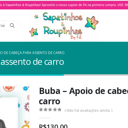
o à Sapatinhos & Roupinhas! Aproveite o nosso cupom de 5% na primeira compra. USE:
rias
IO DE CABEÇA PARA ASSENTO DE CARRO
 assento de carro
Buba – Apoio de cabe
carro
( Não há avaliações ainda. )
0
de 5
R$
130,00