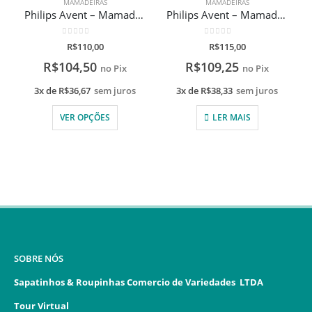
MAMADEIRAS
MAMADEIRAS
Philips Avent – Mamadeira Pétala 125ml – Sistema Anticólica
Philips Avent – Mamadeira Transparente – 260 Ml – Pétala
0
de 5
0
de 5
R$
110,00
R$
115,00
R$
104,50
R$
109,25
no Pix
no Pix
3x de
R$
36,67
sem juros
3x de
R$
38,33
sem juros
VER OPÇÕES
LER MAIS
SOBRE NÓS
Sapatinhos & Roupinhas Comercio de Variedades LTDA
Tour Virtual