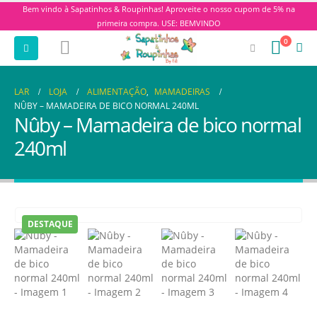
Bem vindo à Sapatinhos & Roupinhas! Aproveite o nosso cupom de 5% na
primeira compra. USE: BEMVINDO
0
LAR
LOJA
ALIMENTAÇÃO
,
MAMADEIRAS
NÛBY – MAMADEIRA DE BICO NORMAL 240ML
Nûby – Mamadeira de bico normal
240ml
DESTAQUE