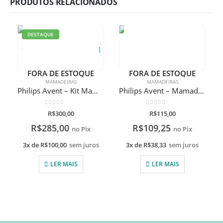
PRODUTOS RELACIONADOS
DESTAQUE
FORA DE ESTOQUE
FORA DE ESTOQUE
MAMADEIRAS
MAMADEIRAS
Philips Avent – Kit Mamadeiras Pétala 125ml, 260ml e 330ml
Philips Avent – Mamadeira Pétala 260ml Tigre Com Gravação A Laser
0
de 5
0
de 5
R$
300,00
R$
115,00
R$
285,00
R$
109,25
no Pix
no Pix
3x de
R$
100,00
sem juros
3x de
R$
38,33
sem juros
LER MAIS
LER MAIS