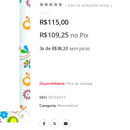
( Não há avaliações ainda. )
0
de 5
R$
115,00
R$
109,25
no Pix
3x de
R$
38,33
sem juros
Disponibilidade:
Fora de estoque
SKU:
SFC033/17
Categoria:
Mamadeiras