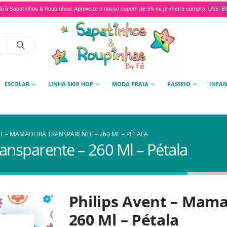
o à Sapatinhos & Roupinhas! Aproveite o nosso cupom de 5% na primeira compra. USE:
ESCOLAR
LINHA SKIP HOP
MODA PRAIA
PASSEIO
INFAN
NT – MAMADEIRA TRANSPARENTE – 260 ML – PÉTALA
ansparente – 260 Ml – Pétala
Philips Avent – Mama
260 Ml – Pétala