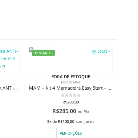
DESTAQUE
FORA DE ESTOQUE
MAMADEIRAS
Philips AVENT – Kit Mamadeira ANTI-COLIC Classic 330ML Transparente 2 Peças com gravação a laser
MAM – Kit 4 Mamadeira Easy Start – Gift Set (0+ Meses)
0
de 5
R$
300,00
R$
285,00
no Pix
s
3x de
R$
100,00
sem juros
VER OPÇÕES