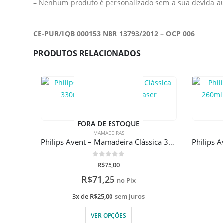
– Nenhum produto é personalizado sem a sua devida aut
CE-PUR/IQB 000153 NBR 13793/2012 – OCP 006
PRODUTOS RELACIONADOS
FORA DE ESTOQUE
MAMADEIRAS
Philips Avent – Mamadeira Clássica 330ml Com Gravação a Laser
0
de 5
R$
75,00
R$
71,25
no Pix
3x de
R$
25,00
sem juros
VER OPÇÕES