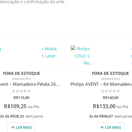
orização e confirmação da arte.
FORA DE ESTOQUE
FORA DE ESTOQUE
MAMADEIRAS
MAMADEIRAS
Philips Avent – Mamadeira Pétala 260ml Tigre Com Gravação A Laser
0
de 5
0
de 5
R$
115,00
R$
140,00
R$
109,25
R$
133,00
no Pix
no Pix
3x de
R$
38,33
sem juros
3x de
R$
46,67
sem juro
LER MAIS
LER MAIS