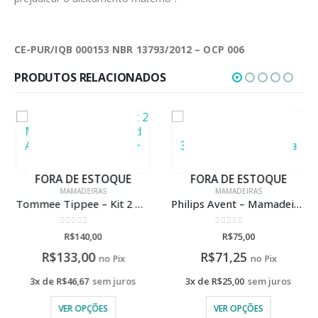
CE-PUR/IQB 000153 NBR 13793/2012 – OCP 006
PRODUTOS RELACIONADOS
FORA DE ESTOQUE
FORA DE ESTOQUE
MAMADEIRAS
MAMADEIRAS
Tommee Tippee – Kit 2 Mamadeiras Advanced Anti-Cólica 260ml 0m+
Philips Avent – Mamadeira Clássica 330ml Com Gravação a Laser
0
de 5
0
de 5
R$
140,00
R$
75,00
R$
133,00
R$
71,25
no Pix
no Pix
3x de
R$
46,67
sem juros
3x de
R$
25,00
sem juros
VER OPÇÕES
VER OPÇÕES