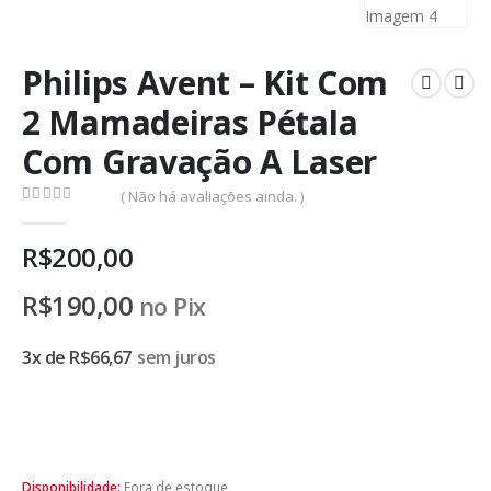
Philips Avent – Kit Com
2 Mamadeiras Pétala
Com Gravação A Laser
( Não há avaliações ainda. )
0
de 5
R$
200,00
R$
190,00
no Pix
3x de
R$
66,67
sem juros
Disponibilidade:
Fora de estoque