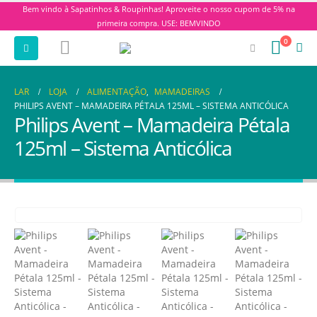
Bem vindo à Sapatinhos & Roupinhas! Aproveite o nosso cupom de 5% na
primeira compra. USE: BEMVINDO
0
LAR
LOJA
ALIMENTAÇÃO
,
MAMADEIRAS
PHILIPS AVENT – MAMADEIRA PÉTALA 125ML – SISTEMA ANTICÓLICA
Philips Avent – Mamadeira Pétala
125ml – Sistema Anticólica