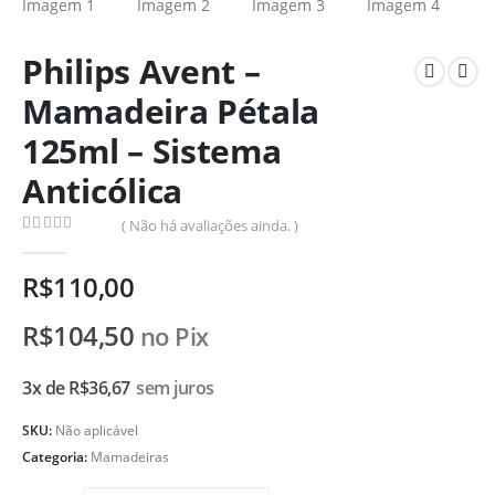
Philips Avent –
Mamadeira Pétala
125ml – Sistema
Anticólica
( Não há avaliações ainda. )
0
de 5
R$
110,00
R$
104,50
no Pix
3x de
R$
36,67
sem juros
SKU:
Não aplicável
Categoria:
Mamadeiras