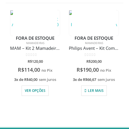
FORA DE ESTOQUE
FORA DE ESTOQUE
MAMADEIRAS
MAMADEIRAS
MAM – Kit 2 Mamadeiras Easy Start Anticólica 130 ml e 260 ml
Philips Avent – Kit Com 2 Mamadeiras Pétala Com Gravação A Laser
0
de 5
0
de 5
R$
120,00
R$
200,00
R$
114,00
R$
190,00
no Pix
no Pix
3x de
R$
40,00
sem juros
3x de
R$
66,67
sem juros
VER OPÇÕES
LER MAIS